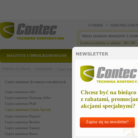
O FIRMIE
WARUNKI ZAKU
Liczba produktów w sklepie: 393 198
MASZYNY I OPROGRAMOWANIE
CZĘŚCI ZAMIENNE
STRONA GŁÓWNA >
SZWALNIA >
Części zamienne do maszyn szwalniczych >
Części zam
chip disp suctn us
Części zamienne do maszyn szwalniczych
Chcesz być na bieżąco
Części zamienne Juki
Części zamienne Durkopp Adler
z rabatami, promocja
Części zamienne Pfaff
akcjami specjalnymi?
Części zamienne Union Special
Części zamienne Pegasus
Zapisz się na newsletter!
Części zamienne Brother
Części zamienne Yamato
Części zamienne Reece