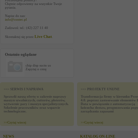
Potrzebujesz pomocy?
Chętnie odpowiemy na wszystkie Twoje
pytania.
Napisz do nas:
info@contec.pl
Zadzwoń: tel.: (42) 227 11 40
Live Chat
Skontaktuj się przez
.
Ostatnio oglądane
chip disp suctn us
Zapytaj o cenę
>>> SERWIS I NAPRAWA
>>> PROJEKTY UNIJNE
Sprawdź naszą ofertę w zakresie naprawy
Transformacja firmy w kierunku Prze
maszyn szwalniczych, cutterów, ploterów,
4.0. poprzez zastosowanie elementów 
wytwornic pary i maszyn specjalistycznych.
Data w powiązaniu z automatyzacją
Szkolenie pracowników oraz wsparcie
łańcucha dostaw, prognozowania popy
technologiczne.
zarządzania zapasami
>>
Czytaj wiecej
>>
Czytaj wiecej
NEWS
KATALOG ON-LINE