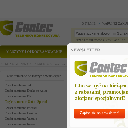
O FIRMIE
WARUNKI ZAKU
Liczba produktów w sklepie: 393 198
MASZYNY I OPROGRAMOWANIE
CZĘŚCI ZAMIENNE
STRONA GŁÓWNA >
SZWALNIA >
Części zamienne do maszyn szwalniczych >
Części zam
chip disp suctn us
Części zamienne do maszyn szwalniczych
Chcesz być na bieżąco
Części zamienne Juki
Części zamienne Durkopp Adler
z rabatami, promocja
Części zamienne Pfaff
akcjami specjalnymi?
Części zamienne Union Special
Części zamienne Pegasus
Zapisz się na newsletter!
Części zamienne Brother
Części zamienne Yamato
Części zamienne Reece