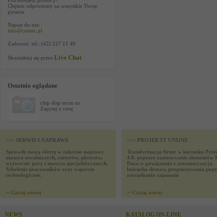
Potrzebujesz pomocy?
Chętnie odpowiemy na wszystkie Twoje
pytania.
Napisz do nas:
info@contec.pl
Zadzwoń: tel.: (42) 227 11 40
Live Chat
Skontaktuj się przez
.
Ostatnio oglądane
chip disp suctn us
Zapytaj o cenę
>>> SERWIS I NAPRAWA
>>> PROJEKTY UNIJNE
Sprawdź naszą ofertę w zakresie naprawy
Transformacja firmy w kierunku Prze
maszyn szwalniczych, cutterów, ploterów,
4.0. poprzez zastosowanie elementów 
wytwornic pary i maszyn specjalistycznych.
Data w powiązaniu z automatyzacją
Szkolenie pracowników oraz wsparcie
łańcucha dostaw, prognozowania popy
technologiczne.
zarządzania zapasami
>>
Czytaj wiecej
>>
Czytaj wiecej
NEWS
KATALOG ON-LINE