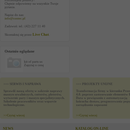
Potrzebujesz pomocy?
Chętnie odpowiemy na wszystkie Twoje
pytania.
Napisz do nas:
info@contec.pl
Zadzwoń: tel.: (42) 227 11 40
Live Chat
Skontaktuj się przez
.
Ostatnio oglądane
kit of parts us
Zapytaj o cenę
>>> SERWIS I NAPRAWA
>>> PROJEKTY UNIJNE
Sprawdź naszą ofertę w zakresie naprawy
Transformacja firmy w kierunku Prze
maszyn szwalniczych, cutterów, ploterów,
4.0. poprzez zastosowanie elementów 
wytwornic pary i maszyn specjalistycznych.
Data w powiązaniu z automatyzacją
Szkolenie pracowników oraz wsparcie
łańcucha dostaw, prognozowania popy
technologiczne.
zarządzania zapasami
>>
Czytaj wiecej
>>
Czytaj wiecej
NEWS
KATALOG ON-LINE