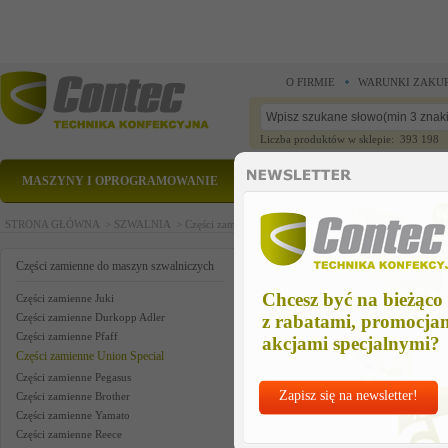
O FIRMIE
WARUNKI ZAKU
Liczba produktów w sklepie: 393 198
MASZYNY I OPROGRAMOWANIE
CZĘŚCI ZAMIENNE
STRONA GŁÓWNA >
SZWALNIA >
Części zamienne do maszyn szwalniczych >
Części zam
kit of parts us
Części zamienne do maszyn szwalniczych
Chcesz być na bieżąco
Części zamienne Juki
Części zamienne Durkopp Adler
z rabatami, promocja
Części zamienne Pfaff
akcjami specjalnymi?
Części zamienne Union Special
Części zamienne Pegasus
Zapisz się na newsletter!
Części zamienne Brother
Części zamienne Yamato
Części zamienne Reece