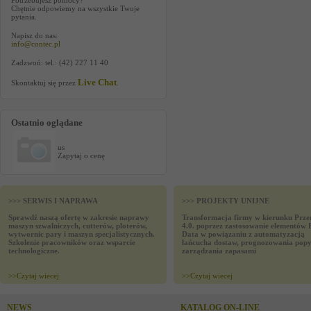
Potrzebujesz pomocy?
Chętnie odpowiemy na wszystkie Twoje
pytania.
Napisz do nas:
info@contec.pl
Zadzwoń: tel.: (42) 227 11 40
Live Chat
Skontaktuj się przez
.
Ostatnio oglądane
us
Zapytaj o cenę
>>> SERWIS I NAPRAWA
>>> PROJEKTY UNIJNE
Sprawdź naszą ofertę w zakresie naprawy
Transformacja firmy w kierunku Prze
maszyn szwalniczych, cutterów, ploterów,
4.0. poprzez zastosowanie elementów 
wytwornic pary i maszyn specjalistycznych.
Data w powiązaniu z automatyzacją
Szkolenie pracowników oraz wsparcie
łańcucha dostaw, prognozowania popy
technologiczne.
zarządzania zapasami
>>
Czytaj wiecej
>>
Czytaj wiecej
NEWS
KATALOG ON-LINE