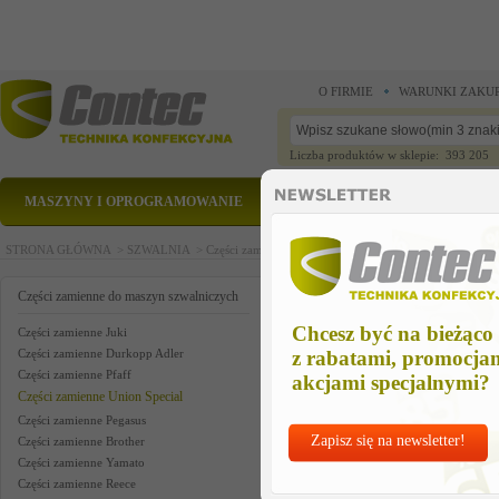
O FIRMIE
WARUNKI ZAKU
Liczba produktów w sklepie: 393 205
MASZYNY I OPROGRAMOWANIE
CZĘŚCI ZAMIENNE
STRONA GŁÓWNA >
SZWALNIA >
Części zamienne do maszyn szwalniczych >
Części zam
us
Części zamienne do maszyn szwalniczych
Chcesz być na bieżąco
Części zamienne Juki
Części zamienne Durkopp Adler
z rabatami, promocja
Części zamienne Pfaff
akcjami specjalnymi?
Części zamienne Union Special
Części zamienne Pegasus
Zapisz się na newsletter!
Części zamienne Brother
Części zamienne Yamato
Części zamienne Reece