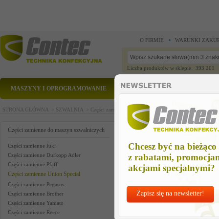
O FIRMIE
WARUNKI ZAKU
Liczba produktów w sklepie: 393 201
MASZYNY I OPROGRAMOWANIE
CZĘŚCI ZAMIENNE
STRONA GŁÓWNA >
SZWALNIA >
Części zamienne do maszyn szwalniczych >
Części zam
kit of parts us
Części zamienne do maszyn szwalniczych
Chcesz być na bieżąco
Części zamienne Juki
Części zamienne Durkopp Adler
z rabatami, promocja
Części zamienne Pfaff
akcjami specjalnymi?
Części zamienne Union Special
Części zamienne Pegasus
Zapisz się na newsletter!
Części zamienne Brother
Części zamienne Yamato
Części zamienne Reece