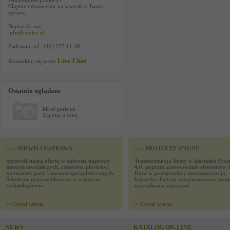
Potrzebujesz pomocy?
Chętnie odpowiemy na wszystkie Twoje
pytania.
Napisz do nas:
info@contec.pl
Zadzwoń: tel.: (42) 227 11 40
Live Chat
Skontaktuj się przez
.
Ostatnio oglądane
kit of parts us
Zapytaj o cenę
>>> SERWIS I NAPRAWA
>>> PROJEKTY UNIJNE
Sprawdź naszą ofertę w zakresie naprawy
Transformacja firmy w kierunku Prze
maszyn szwalniczych, cutterów, ploterów,
4.0. poprzez zastosowanie elementów 
wytwornic pary i maszyn specjalistycznych.
Data w powiązaniu z automatyzacją
Szkolenie pracowników oraz wsparcie
łańcucha dostaw, prognozowania popy
technologiczne.
zarządzania zapasami
>>
Czytaj wiecej
>>
Czytaj wiecej
NEWS
KATALOG ON-LINE