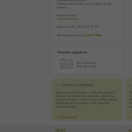
Potrzebujesz pomocy?
Chętnie odpowiemy na wszystkie Twoje
pytania.
Napisz do nas:
info@contec.pl
Zadzwoń: tel.: (42) 227 11 40
Live Chat
Skontaktuj się przez
.
Ostatnio oglądane
kit of parts us
Zapytaj o cenę
>>> SERWIS I NAPRAWA
>
Sprawdź naszą ofertę w zakresie naprawy
T
maszyn szwalniczych, cutterów, ploterów,
4
wytwornic pary i maszyn specjalistycznych.
D
Szkolenie pracowników oraz wsparcie
ł
technologiczne.
z
>>
Czytaj wiecej
>
NEWS
K