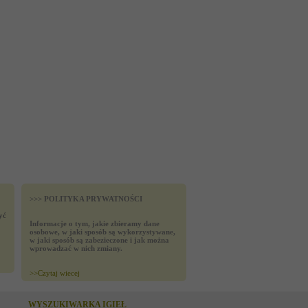
>>> POLITYKA PRYWATNOŚCI
yć
Informacje o tym, jakie zbieramy dane
osobowe, w jaki sposób są wykorzystywane,
w jaki sposób są zabezieczone i jak można
wprowadzać w nich zmiany.
>>
Czytaj wiecej
WYSZUKIWARKA IGIEŁ