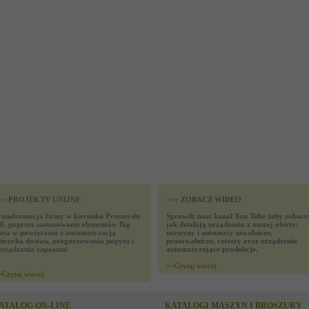
>> PROJEKTY UNIJNE
>>> ZOBACZ WIDEO
ransformacja firmy w kierunku Przemysłu
Sprawdź nasz kanał You Tube żeby zobacz
.0. poprzez zastosowanie elementów Big
jak działają urządzenia z naszej oferty:
ata w powiązaniu z automatyzacją
maszyny i automaty szwalnicze,
ańcucha dostaw, prognozowania popytu i
prasowalnicze, cuttery oraz urządzenia
arządzania zapasami
automatyzujące produkcje.
>>
Czytaj wiecej
>
Czytaj wiecej
ATALOG ON-LINE
KATALOGI MASZYN I BROSZURY