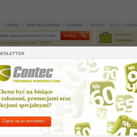
O FIRMIE
WARUNKI ZAKUPÓW
KONTAKT
WALUTA
PLN
ZMIEŃ
W schowku:
0 produktów
czba produktów w sklepie: 393 201
CZĘŚCI ZAMIENNE
IGŁY I AKCESORIA
do maszyn szwalniczych >
Części zamienne Union Special >
kit of parts us
it of parts us
hcesz być na bieżąco
Cena ne
 rabatami, promocjami oraz
Zapytaj o
kcjami specjalnymi?
Zapisz się na newsletter!
Nr kat:
U-2991
Ile sztuk z