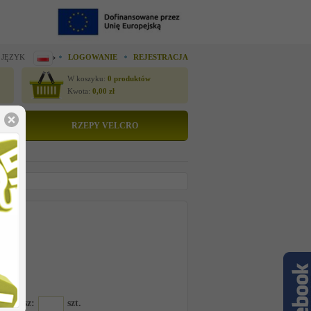
 JĘZYK
LOGOWANIE
REJESTRACJA
W koszyku:
0
produktów
Kwota:
0,00
zł
RZEPY VELCRO
tto
 cenę
6TCE
amawiasz:
szt.