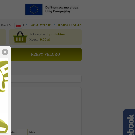
 JĘZYK
LOGOWANIE
REJESTRACJA
W koszyku:
0
produktów
Kwota:
0,00
zł
RZEPY VELCRO
tto
 cenę
6TCD
amawiasz:
szt.