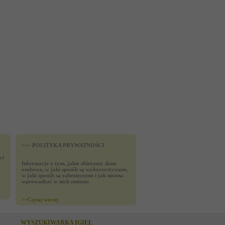
>>> POLITYKA PRYWATNOŚCI
yć
Informacje o tym, jakie zbieramy dane
osobowe, w jaki sposób są wykorzystywane,
w jaki sposób są zabezieczone i jak można
wprowadzać w nich zmiany.
>>
Czytaj wiecej
WYSZUKIWARKA IGIEŁ