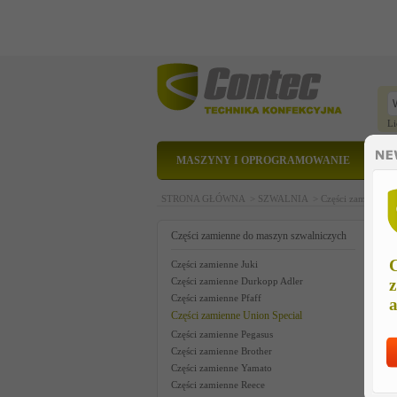
Li
MASZYNY I OPROGRAMOWANIE
STRONA GŁÓWNA >
SZWALNIA >
Części zamienne 
k
Części zamienne do maszyn szwalniczych
C
Części zamienne Juki
Części zamienne Durkopp Adler
z
Części zamienne Pfaff
a
Części zamienne Union Special
Części zamienne Pegasus
Części zamienne Brother
Części zamienne Yamato
Części zamienne Reece