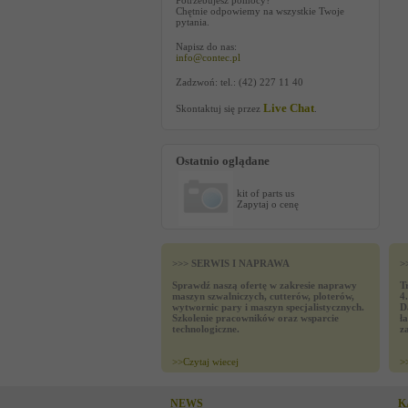
Potrzebujesz pomocy?
Chętnie odpowiemy na wszystkie Twoje
pytania.
Napisz do nas:
info@contec.pl
Zadzwoń: tel.: (42) 227 11 40
Live Chat
Skontaktuj się przez
.
Ostatnio oglądane
kit of parts us
Zapytaj o cenę
>>> SERWIS I NAPRAWA
>
Sprawdź naszą ofertę w zakresie naprawy
T
maszyn szwalniczych, cutterów, ploterów,
4
wytwornic pary i maszyn specjalistycznych.
D
Szkolenie pracowników oraz wsparcie
ł
technologiczne.
z
>>
Czytaj wiecej
>
NEWS
K