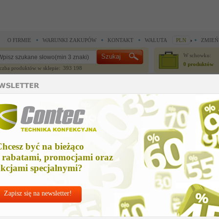
O FIRMIE
WARUNKI ZAKUPÓW
KONTAKT
WALUTA
PLN
ZMIEŃ
W schowku:
0 produktów
czba produktów w sklepie: 393 198
CZĘŚCI ZAMIENNE
IGŁY I AKCESORIA
do maszyn szwalniczych >
Części zamienne Union Special >
kit of parts us
it of parts us
hcesz być na bieżąco
Cena ne
 rabatami, promocjami oraz
Zapytaj o
kcjami specjalnymi?
Zapisz się na newsletter!
Nr kat:
U-2991
Ile sztuk z