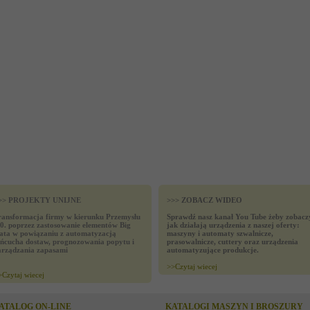
>> PROJEKTY UNIJNE
>>> ZOBACZ WIDEO
ransformacja firmy w kierunku Przemysłu
Sprawdź nasz kanał You Tube żeby zobacz
.0. poprzez zastosowanie elementów Big
jak działają urządzenia z naszej oferty:
ata w powiązaniu z automatyzacją
maszyny i automaty szwalnicze,
ańcucha dostaw, prognozowania popytu i
prasowalnicze, cuttery oraz urządzenia
arządzania zapasami
automatyzujące produkcje.
>>
Czytaj wiecej
>
Czytaj wiecej
ATALOG ON-LINE
KATALOGI MASZYN I BROSZURY