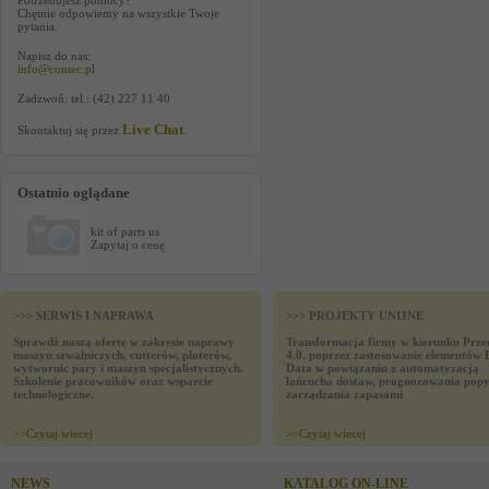
Potrzebujesz pomocy?
Chętnie odpowiemy na wszystkie Twoje
pytania.
Napisz do nas:
info@contec.pl
Zadzwoń: tel.: (42) 227 11 40
Live Chat
Skontaktuj się przez
.
Ostatnio oglądane
kit of parts us
Zapytaj o cenę
>>> SERWIS I NAPRAWA
>>> PROJEKTY UNIJNE
Sprawdź naszą ofertę w zakresie naprawy
Transformacja firmy w kierunku Prze
maszyn szwalniczych, cutterów, ploterów,
4.0. poprzez zastosowanie elementów 
wytwornic pary i maszyn specjalistycznych.
Data w powiązaniu z automatyzacją
Szkolenie pracowników oraz wsparcie
łańcucha dostaw, prognozowania popy
technologiczne.
zarządzania zapasami
>>
Czytaj wiecej
>>
Czytaj wiecej
NEWS
KATALOG ON-LINE