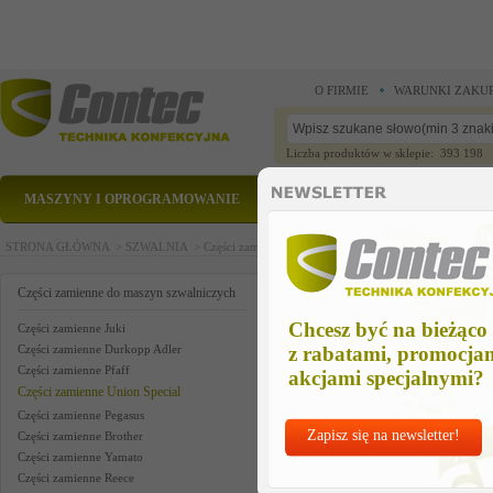
O FIRMIE
WARUNKI ZAKU
Liczba produktów w sklepie: 393 198
MASZYNY I OPROGRAMOWANIE
CZĘŚCI ZAMIENNE
STRONA GŁÓWNA >
SZWALNIA >
Części zamienne do maszyn szwalniczych >
Części zam
kit of parts us
Części zamienne do maszyn szwalniczych
Chcesz być na bieżąco
Części zamienne Juki
Części zamienne Durkopp Adler
z rabatami, promocja
Części zamienne Pfaff
akcjami specjalnymi?
Części zamienne Union Special
Części zamienne Pegasus
Zapisz się na newsletter!
Części zamienne Brother
Części zamienne Yamato
Części zamienne Reece