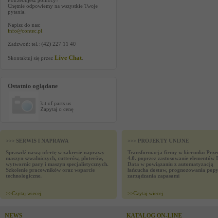
Potrzebujesz pomocy?
Chętnie odpowiemy na wszystkie Twoje
pytania.
Napisz do nas:
info@contec.pl
Zadzwoń: tel.: (42) 227 11 40
Live Chat
Skontaktuj się przez
.
Ostatnio oglądane
kit of parts us
Zapytaj o cenę
>>> SERWIS I NAPRAWA
>>> PROJEKTY UNIJNE
Sprawdź naszą ofertę w zakresie naprawy
Transformacja firmy w kierunku Prze
maszyn szwalniczych, cutterów, ploterów,
4.0. poprzez zastosowanie elementów 
wytwornic pary i maszyn specjalistycznych.
Data w powiązaniu z automatyzacją
Szkolenie pracowników oraz wsparcie
łańcucha dostaw, prognozowania popy
technologiczne.
zarządzania zapasami
>>
Czytaj wiecej
>>
Czytaj wiecej
NEWS
KATALOG ON-LINE