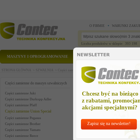
O FIRMIE
WARUNKI ZAKU
Liczba produktów w sklepie: 393 198
MASZYNY I OPROGRAMOWANIE
CZĘŚCI ZAMIENNE
STRONA GŁÓWNA >
SZWALNIA >
Części zamienne do maszyn szwalniczych >
Części zam
kit of parts us
Części zamienne do maszyn szwalniczych
Chcesz być na bieżąco
Części zamienne Juki
Części zamienne Durkopp Adler
z rabatami, promocja
Części zamienne Pfaff
akcjami specjalnymi?
Części zamienne Union Special
Części zamienne Pegasus
Zapisz się na newsletter!
Części zamienne Brother
Części zamienne Yamato
Części zamienne Reece