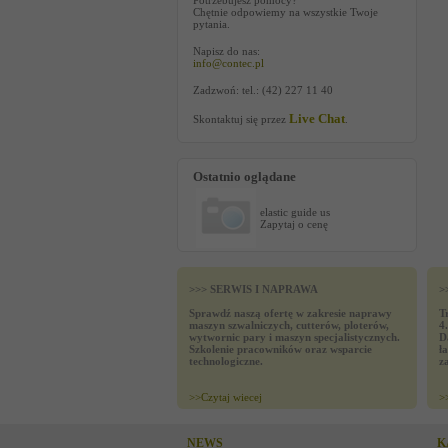
Potrzebujesz pomocy?
Chętnie odpowiemy na wszystkie Twoje
pytania.
Napisz do nas:
info@contec.pl
Zadzwoń: tel.: (42) 227 11 40
Live Chat
Skontaktuj się przez
.
Ostatnio oglądane
elastic guide us
Zapytaj o cenę
>>> SERWIS I NAPRAWA
>
Sprawdź naszą ofertę w zakresie naprawy
T
maszyn szwalniczych, cutterów, ploterów,
4
wytwornic pary i maszyn specjalistycznych.
D
Szkolenie pracowników oraz wsparcie
ł
technologiczne.
z
>>
Czytaj wiecej
>
NEWS
K