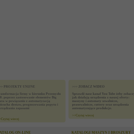
>> PROJEKTY UNIJNE
>>> ZOBACZ WIDEO
ransformacja firmy w kierunku Przemysłu
Sprawdź nasz kanał You Tube żeby zobacz
.0. poprzez zastosowanie elementów Big
jak działają urządzenia z naszej oferty:
ata w powiązaniu z automatyzacją
maszyny i automaty szwalnicze,
ańcucha dostaw, prognozowania popytu i
prasowalnicze, cuttery oraz urządzenia
arządzania zapasami
automatyzujące produkcje.
>>
Czytaj wiecej
>
Czytaj wiecej
ATALOG ON-LINE
KATALOGI MASZYN I BROSZURY