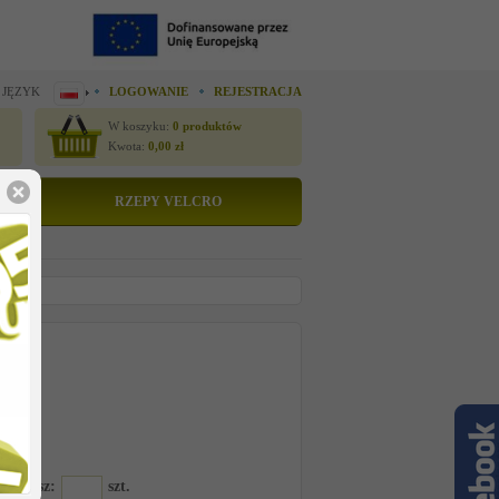
 JĘZYK
LOGOWANIE
REJESTRACJA
W koszyku:
0
produktów
Kwota:
0,00
zł
RZEPY VELCRO
tto
 cenę
16GM8
amawiasz:
szt.