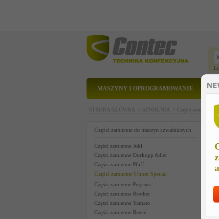
Li
MASZYNY I OPROGRAMOWANIE
STRONA GŁÓWNA >
SZWALNIA >
Części zamienne 
e
Części zamienne do maszyn szwalniczych
C
Części zamienne Juki
Części zamienne Durkopp Adler
z
Części zamienne Pfaff
a
Części zamienne Union Special
Części zamienne Pegasus
Części zamienne Brother
Części zamienne Yamato
Części zamienne Reece