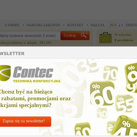
O FIRMIE
WARUNKI ZAKUPÓW
KONTAKT
WALUTA
PLN
ZMIEŃ
W schowku:
0 produktów
czba produktów w sklepie: 393 205
CZĘŚCI ZAMIENNE
IGŁY I AKCESORIA
do maszyn szwalniczych >
Części zamienne Union Special >
elastic guide us
lastic guide us
hcesz być na bieżąco
Cena ne
 rabatami, promocjami oraz
Zapytaj o
kcjami specjalnymi?
Zapisz się na newsletter!
Nr kat:
U-299
Ile sztuk z