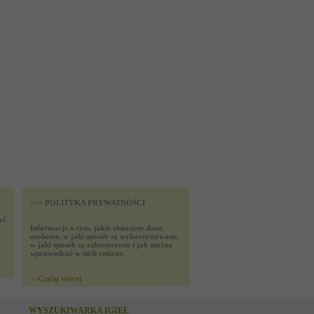
>>> POLITYKA PRYWATNOŚCI
yć
Informacje o tym, jakie zbieramy dane
osobowe, w jaki sposób są wykorzystywane,
w jaki sposób są zabezieczone i jak można
wprowadzać w nich zmiany.
>>
Czytaj wiecej
WYSZUKIWARKA IGIEŁ