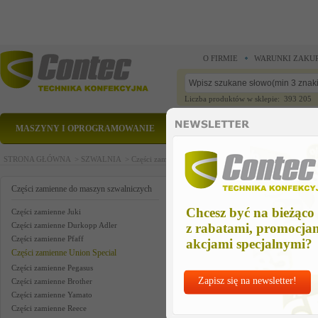
O FIRMIE
WARUNKI ZAKU
Liczba produktów w sklepie: 393 205
MASZYNY I OPROGRAMOWANIE
CZĘŚCI ZAMIENNE
STRONA GŁÓWNA >
SZWALNIA >
Części zamienne do maszyn szwalniczych >
Części zam
wiper us
Części zamienne do maszyn szwalniczych
Chcesz być na bieżąco
Części zamienne Juki
Części zamienne Durkopp Adler
z rabatami, promocja
Części zamienne Pfaff
akcjami specjalnymi?
Części zamienne Union Special
Części zamienne Pegasus
Zapisz się na newsletter!
Części zamienne Brother
Części zamienne Yamato
Części zamienne Reece