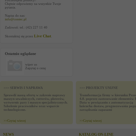
Potrzebujesz pomocy?
Chętnie odpowiemy na wszystkie Twoje
pytania.
Napisz do nas:
info@contec.pl
Zadzwoń: tel.: (42) 227 11 40
Live Chat
Skontaktuj się przez
.
Ostatnio oglądane
wiper us
Zapytaj o cenę
>>> SERWIS I NAPRAWA
>>> PROJEKTY UNIJNE
Sprawdź naszą ofertę w zakresie naprawy
Transformacja firmy w kierunku Prze
maszyn szwalniczych, cutterów, ploterów,
4.0. poprzez zastosowanie elementów 
wytwornic pary i maszyn specjalistycznych.
Data w powiązaniu z automatyzacją
Szkolenie pracowników oraz wsparcie
łańcucha dostaw, prognozowania popy
technologiczne.
zarządzania zapasami
>>
Czytaj wiecej
>>
Czytaj wiecej
NEWS
KATALOG ON-LINE