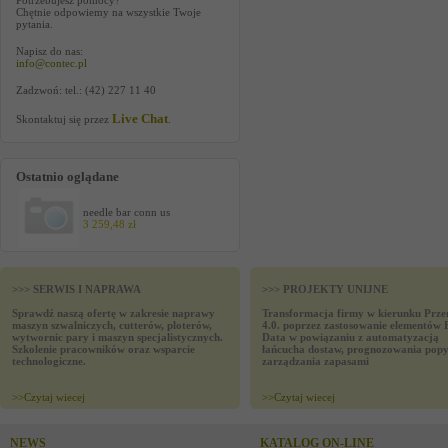
Potrzebujesz pomocy?
Chętnie odpowiemy na wszystkie Twoje
pytania.
Napisz do nas:
info@contec.pl
Zadzwoń: tel.: (42) 227 11 40
Live Chat
Skontaktuj się przez
.
Ostatnio oglądane
needle bar conn us
3 259,48 zł
>>> SERWIS I NAPRAWA
>>> PROJEKTY UNIJNE
Sprawdź naszą ofertę w zakresie naprawy
Transformacja firmy w kierunku Prze
maszyn szwalniczych, cutterów, ploterów,
4.0. poprzez zastosowanie elementów 
wytwornic pary i maszyn specjalistycznych.
Data w powiązaniu z automatyzacją
Szkolenie pracowników oraz wsparcie
łańcucha dostaw, prognozowania popy
technologiczne.
zarządzania zapasami
>>
Czytaj wiecej
>>
Czytaj wiecej
NEWS
KATALOG ON-LINE