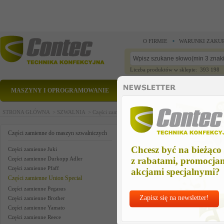
O FIRMIE
WARUNKI ZAKU
Liczba produktów w sklepie: 393 198
MASZYNY I OPROGRAMOWANIE
CZĘŚCI ZAMIENNE
STRONA GŁÓWNA >
SZWALNIA >
Części zamienne do maszyn szwalniczych >
Części zam
needle bar conn us
Części zamienne do maszyn szwalniczych
Chcesz być na bieżąco
Części zamienne Juki
Części zamienne Durkopp Adler
z rabatami, promocja
Części zamienne Pfaff
akcjami specjalnymi?
Części zamienne Union Special
Części zamienne Pegasus
Zapisz się na newsletter!
Części zamienne Brother
Części zamienne Yamato
Części zamienne Reece