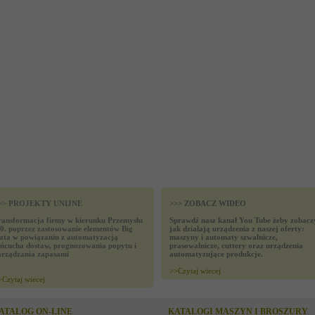
>> PROJEKTY UNIJNE
>>> ZOBACZ WIDEO
ransformacja firmy w kierunku Przemysłu
Sprawdź nasz kanał You Tube żeby zobacz
.0. poprzez zastosowanie elementów Big
jak działają urządzenia z naszej oferty:
ata w powiązaniu z automatyzacją
maszyny i automaty szwalnicze,
ańcucha dostaw, prognozowania popytu i
prasowalnicze, cuttery oraz urządzenia
arządzania zapasami
automatyzujące produkcje.
>>
Czytaj wiecej
>
Czytaj wiecej
ATALOG ON-LINE
KATALOGI MASZYN I BROSZURY