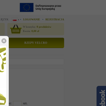
 JĘZYK
LOGOWANIE
REJESTRACJA
W koszyku:
0
produktów
Kwota:
0,00
zł
RZEPY VELCRO
tto
 cenę
7B
amawiasz:
szt.