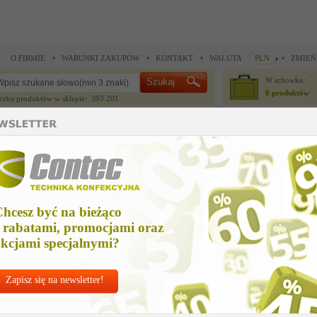
O FIRMIE
WARUNKI ZAKUPÓW
KONTAKT
WALUTA
PLN
ZMIEŃ
W schowku:
0 produktów
czba produktów w sklepie: 393 201
CZĘŚCI ZAMIENNE
IGŁY I AKCESORIA
do maszyn szwalniczych >
Części zamienne Union Special >
connecting rod us
onnecting rod us
hcesz być na bieżąco
Cena ne
 rabatami, promocjami oraz
Zapytaj o
kcjami specjalnymi?
Zapisz się na newsletter!
Nr kat:
U-2972
Ile sztuk z