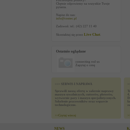
Potrzebujesz pomocy?
Chętnie odpowiemy na wszystkie Twoje
pytania.
Napisz do nas:
info@contec.pl
Zadzwoń: tel.: (42) 227 11 40
Live Chat
Skontaktuj się przez
.
Ostatnio oglądane
connecting rod us
Zapytaj o cenę
>>> SERWIS I NAPRAWA
>
Sprawdź naszą ofertę w zakresie naprawy
T
maszyn szwalniczych, cutterów, ploterów,
4
wytwornic pary i maszyn specjalistycznych.
D
Szkolenie pracowników oraz wsparcie
ł
technologiczne.
z
>>
Czytaj wiecej
>
NEWS
K