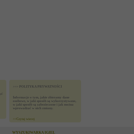
>>> POLITYKA PRYWATNOŚCI
yć
Informacje o tym, jakie zbieramy dane
osobowe, w jaki sposób są wykorzystywane,
w jaki sposób są zabezieczone i jak można
wprowadzać w nich zmiany.
>>
Czytaj wiecej
WYSZUKIWARKA IGIEŁ