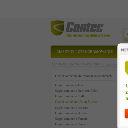
Li
MASZYNY I OPROGRAMOWANIE
STRONA GŁÓWNA >
SZWALNIA >
Części zamienne 
c
Części zamienne do maszyn szwalniczych
C
Części zamienne Juki
Części zamienne Durkopp Adler
z
Części zamienne Pfaff
a
Części zamienne Union Special
Części zamienne Pegasus
Części zamienne Brother
Części zamienne Yamato
Części zamienne Reece