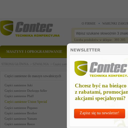
O FIRMIE
WARUNKI ZAKU
Liczba produktów w sklepie: 393 205
MASZYNY I OPROGRAMOWANIE
CZĘŚCI ZAMIENNE
STRONA GŁÓWNA >
SZWALNIA >
Części zamienne do maszyn szwalniczych >
Części zam
część zamienna
Części zamienne do maszyn szwalniczych
Chcesz być na bieżąco
Części zamienne Juki
Części zamienne Durkopp Adler
z rabatami, promocja
Części zamienne Pfaff
akcjami specjalnymi?
Części zamienne Union Special
Części zamienne Pegasus
Zapisz się na newsletter!
Części zamienne Brother
Części zamienne Yamato
Części zamienne Reece