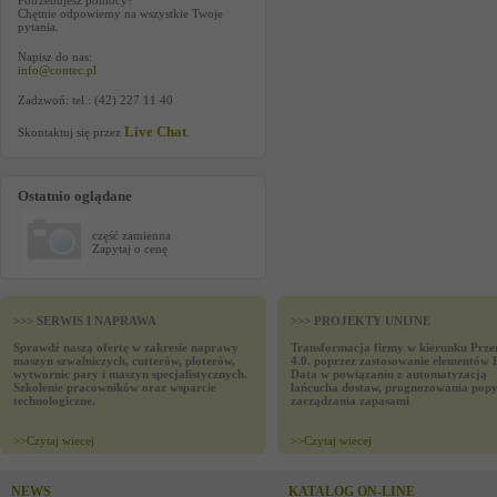
Potrzebujesz pomocy?
Chętnie odpowiemy na wszystkie Twoje
pytania.
Napisz do nas:
info@contec.pl
Zadzwoń: tel.: (42) 227 11 40
Live Chat
Skontaktuj się przez
.
Ostatnio oglądane
część zamienna
Zapytaj o cenę
>>> SERWIS I NAPRAWA
>>> PROJEKTY UNIJNE
Sprawdź naszą ofertę w zakresie naprawy
Transformacja firmy w kierunku Prze
maszyn szwalniczych, cutterów, ploterów,
4.0. poprzez zastosowanie elementów 
wytwornic pary i maszyn specjalistycznych.
Data w powiązaniu z automatyzacją
Szkolenie pracowników oraz wsparcie
łańcucha dostaw, prognozowania popy
technologiczne.
zarządzania zapasami
>>
Czytaj wiecej
>>
Czytaj wiecej
NEWS
KATALOG ON-LINE