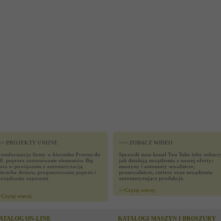
>> PROJEKTY UNIJNE
>>> ZOBACZ WIDEO
ransformacja firmy w kierunku Przemysłu
Sprawdź nasz kanał You Tube żeby zobacz
.0. poprzez zastosowanie elementów Big
jak działają urządzenia z naszej oferty:
ata w powiązaniu z automatyzacją
maszyny i automaty szwalnicze,
ańcucha dostaw, prognozowania popytu i
prasowalnicze, cuttery oraz urządzenia
arządzania zapasami
automatyzujące produkcje.
>>
Czytaj wiecej
>
Czytaj wiecej
ATALOG ON-LINE
KATALOGI MASZYN I BROSZURY