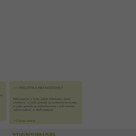
>>> POLITYKA PRYWATNOŚCI
yć
Informacje o tym, jakie zbieramy dane
osobowe, w jaki sposób są wykorzystywane,
w jaki sposób są zabezieczone i jak można
wprowadzać w nich zmiany.
>>
Czytaj wiecej
WYSZUKIWARKA IGIEŁ