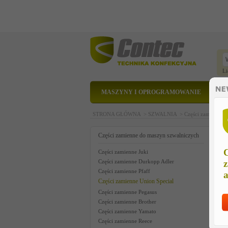
Li
MASZYNY I OPROGRAMOWANIE
STRONA GŁÓWNA >
SZWALNIA >
Części zamienne 
t
Części zamienne do maszyn szwalniczych
C
Części zamienne Juki
Części zamienne Durkopp Adler
z
Części zamienne Pfaff
a
Części zamienne Union Special
Części zamienne Pegasus
Części zamienne Brother
Części zamienne Yamato
Części zamienne Reece