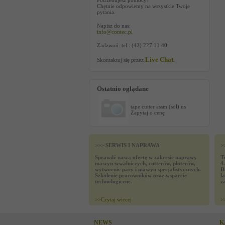
Potrzebujesz pomocy?
Chętnie odpowiemy na wszystkie Twoje
pytania.
Napisz do nas:
info@contec.pl
Zadzwoń: tel.: (42) 227 11 40
Live Chat
Skontaktuj się przez
.
Ostatnio oglądane
tape cutter assm (sol) us
Zapytaj o cenę
>>> SERWIS I NAPRAWA
>
Sprawdź naszą ofertę w zakresie naprawy
T
maszyn szwalniczych, cutterów, ploterów,
4
wytwornic pary i maszyn specjalistycznych.
D
Szkolenie pracowników oraz wsparcie
ł
technologiczne.
z
>>
Czytaj wiecej
>
NEWS
K