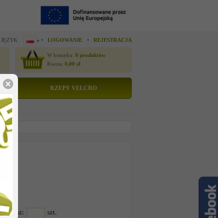
 JĘZYK
LOGOWANIE
REJESTRACJA
W koszyku:
0
produktów
Kwota:
0,00
zł
RZEPY VELCRO
tto
 cenę
6R
amawiasz:
szt.