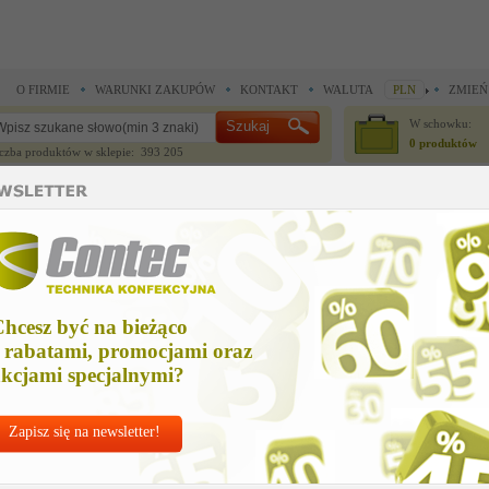
O FIRMIE
WARUNKI ZAKUPÓW
KONTAKT
WALUTA
PLN
ZMIEŃ
W schowku:
0 produktów
czba produktów w sklepie: 393 205
CZĘŚCI ZAMIENNE
IGŁY I AKCESORIA
do maszyn szwalniczych >
Części zamienne Union Special >
tape cutter assm (sol) us
ape cutter assm (sol) us
hcesz być na bieżąco
Cena ne
 rabatami, promocjami oraz
Zapytaj o
kcjami specjalnymi?
Zapisz się na newsletter!
Nr kat:
U-2948
Ile sztuk z