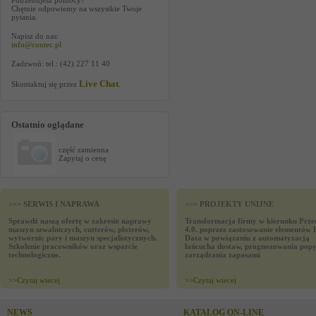
Potrzebujesz pomocy?
Chętnie odpowiemy na wszystkie Twoje
pytania.
Napisz do nas:
info@contec.pl
Zadzwoń: tel.: (42) 227 11 40
Live Chat
Skontaktuj się przez
.
Ostatnio oglądane
część zamienna
Zapytaj o cenę
>>> SERWIS I NAPRAWA
>>> PROJEKTY UNIJNE
Sprawdź naszą ofertę w zakresie naprawy
Transformacja firmy w kierunku Prze
maszyn szwalniczych, cutterów, ploterów,
4.0. poprzez zastosowanie elementów 
wytwornic pary i maszyn specjalistycznych.
Data w powiązaniu z automatyzacją
Szkolenie pracowników oraz wsparcie
łańcucha dostaw, prognozowania popy
technologiczne.
zarządzania zapasami
>>
Czytaj wiecej
>>
Czytaj wiecej
NEWS
KATALOG ON-LINE