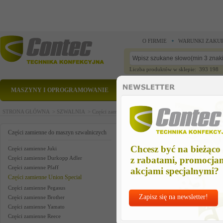
O FIRMIE
WARUNKI ZAKU
Liczba produktów w sklepie: 393 198
MASZYNY I OPROGRAMOWANIE
CZĘŚCI ZAMIENNE
STRONA GŁÓWNA >
SZWALNIA >
Części zamienne do maszyn szwalniczych >
Części zam
część zamienna
Części zamienne do maszyn szwalniczych
Chcesz być na bieżąco
Części zamienne Juki
Części zamienne Durkopp Adler
z rabatami, promocja
Części zamienne Pfaff
akcjami specjalnymi?
Części zamienne Union Special
Części zamienne Pegasus
Zapisz się na newsletter!
Części zamienne Brother
Części zamienne Yamato
Części zamienne Reece