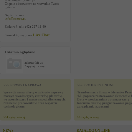
Potrzebujesz pomocy?
Chętnie odpowiemy na wszystkie Twoje
pytania.
Napisz do nas:
info@contec.pl
Zadzwoń: tel.: (42) 227 11 40
Live Chat
Skontaktuj się przez
.
Ostatnio oglądane
adapter kit us
Zapytaj o cenę
>>> SERWIS I NAPRAWA
>>> PROJEKTY UNIJNE
Sprawdź naszą ofertę w zakresie naprawy
Transformacja firmy w kierunku Prze
maszyn szwalniczych, cutterów, ploterów,
4.0. poprzez zastosowanie elementów 
wytwornic pary i maszyn specjalistycznych.
Data w powiązaniu z automatyzacją
Szkolenie pracowników oraz wsparcie
łańcucha dostaw, prognozowania popy
technologiczne.
zarządzania zapasami
>>
Czytaj wiecej
>>
Czytaj wiecej
NEWS
KATALOG ON-LINE