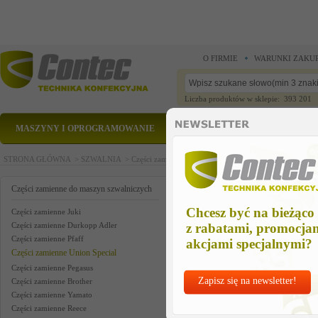
O FIRMIE
WARUNKI ZAKU
Liczba produktów w sklepie: 393 201
MASZYNY I OPROGRAMOWANIE
CZĘŚCI ZAMIENNE
STRONA GŁÓWNA >
SZWALNIA >
Części zamienne do maszyn szwalniczych >
Części zam
adapter kit us
Części zamienne do maszyn szwalniczych
Chcesz być na bieżąco
Części zamienne Juki
Części zamienne Durkopp Adler
z rabatami, promocja
Części zamienne Pfaff
akcjami specjalnymi?
Części zamienne Union Special
Części zamienne Pegasus
Zapisz się na newsletter!
Części zamienne Brother
Części zamienne Yamato
Części zamienne Reece