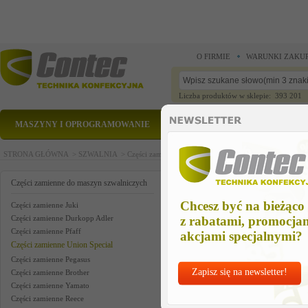
O FIRMIE
WARUNKI ZAKU
Liczba produktów w sklepie: 393 201
MASZYNY I OPROGRAMOWANIE
CZĘŚCI ZAMIENNE
STRONA GŁÓWNA >
SZWALNIA >
Części zamienne do maszyn szwalniczych >
Części zam
label clamp kit us
Części zamienne do maszyn szwalniczych
Chcesz być na bieżąco
Części zamienne Juki
Części zamienne Durkopp Adler
z rabatami, promocja
Części zamienne Pfaff
akcjami specjalnymi?
Części zamienne Union Special
Części zamienne Pegasus
Zapisz się na newsletter!
Części zamienne Brother
Części zamienne Yamato
Części zamienne Reece