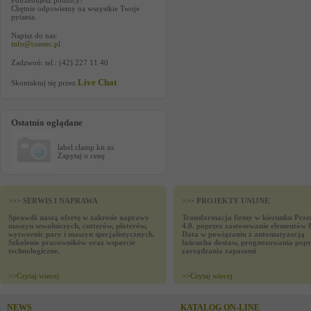
Potrzebujesz pomocy?
Chętnie odpowiemy na wszystkie Twoje
pytania.
Napisz do nas:
info@contec.pl
Zadzwoń: tel.: (42) 227 11 40
Live Chat
Skontaktuj się przez
.
Ostatnio oglądane
label clamp kit us
Zapytaj o cenę
>>> SERWIS I NAPRAWA
>>> PROJEKTY UNIJNE
Sprawdź naszą ofertę w zakresie naprawy
Transformacja firmy w kierunku Prze
maszyn szwalniczych, cutterów, ploterów,
4.0. poprzez zastosowanie elementów 
wytwornic pary i maszyn specjalistycznych.
Data w powiązaniu z automatyzacją
Szkolenie pracowników oraz wsparcie
łańcucha dostaw, prognozowania popy
technologiczne.
zarządzania zapasami
>>
Czytaj wiecej
>>
Czytaj wiecej
NEWS
KATALOG ON-LINE