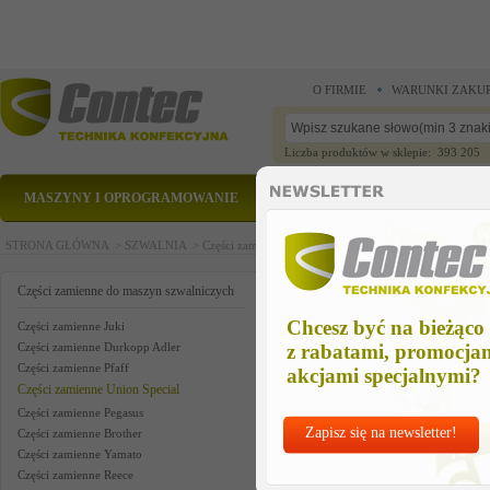
O FIRMIE
WARUNKI ZAKU
Liczba produktów w sklepie: 393 205
MASZYNY I OPROGRAMOWANIE
CZĘŚCI ZAMIENNE
STRONA GŁÓWNA >
SZWALNIA >
Części zamienne do maszyn szwalniczych >
Części zam
kit underrimmer+ft lift us
Części zamienne do maszyn szwalniczych
Chcesz być na bieżąco
Części zamienne Juki
Części zamienne Durkopp Adler
z rabatami, promocja
Części zamienne Pfaff
akcjami specjalnymi?
Części zamienne Union Special
Części zamienne Pegasus
Zapisz się na newsletter!
Części zamienne Brother
Części zamienne Yamato
Części zamienne Reece