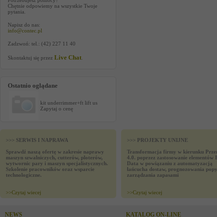
Potrzebujesz pomocy?
Chętnie odpowiemy na wszystkie Twoje
pytania.
Napisz do nas:
info@contec.pl
Zadzwoń: tel.: (42) 227 11 40
Live Chat
Skontaktuj się przez
.
Ostatnio oglądane
kit underrimmer+ft lift us
Zapytaj o cenę
>>> SERWIS I NAPRAWA
>>> PROJEKTY UNIJNE
Sprawdź naszą ofertę w zakresie naprawy
Transformacja firmy w kierunku Prze
maszyn szwalniczych, cutterów, ploterów,
4.0. poprzez zastosowanie elementów 
wytwornic pary i maszyn specjalistycznych.
Data w powiązaniu z automatyzacją
Szkolenie pracowników oraz wsparcie
łańcucha dostaw, prognozowania popy
technologiczne.
zarządzania zapasami
>>
Czytaj wiecej
>>
Czytaj wiecej
NEWS
KATALOG ON-LINE