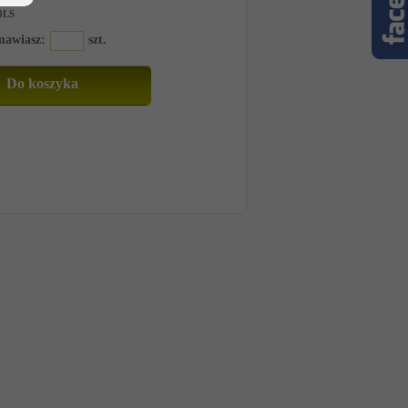
0LS
amawiasz:
szt.