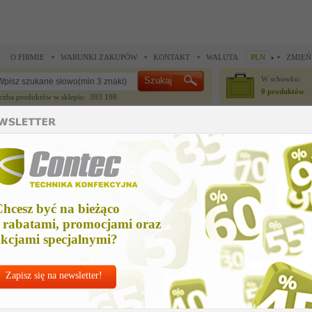
O FIRMIE
WARUNKI ZAKUPÓW
KONTAKT
WALUTA
PLN
ZMIEŃ
W schowku:
0 produktów
czba produktów w sklepie: 393 198
CZĘŚCI ZAMIENNE
IGŁY I AKCESORIA
do maszyn szwalniczych >
Części zamienne Union Special >
ndl crank assy us
dl crank assy us
hcesz być na bieżąco
Cena n
 rabatami, promocjami oraz
1 297,
kcjami specjalnymi?
Zapisz się na newsletter!
Chcesz korzyst
Najlepsze
ceny