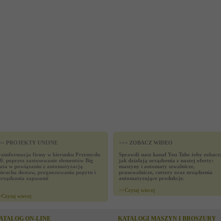
>> PROJEKTY UNIJNE
>>> ZOBACZ WIDEO
ransformacja firmy w kierunku Przemysłu
Sprawdź nasz kanał You Tube żeby zobacz
.0. poprzez zastosowanie elementów Big
jak działają urządzenia z naszej oferty:
ata w powiązaniu z automatyzacją
maszyny i automaty szwalnicze,
ańcucha dostaw, prognozowania popytu i
prasowalnicze, cuttery oraz urządzenia
arządzania zapasami
automatyzujące produkcje.
>>
Czytaj wiecej
>
Czytaj wiecej
ATALOG ON-LINE
KATALOGI MASZYN I BROSZURY