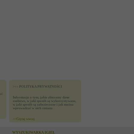
>>> POLITYKA PRYWATNOŚCI
yć
Informacje o tym, jakie zbieramy dane
osobowe, w jaki sposób są wykorzystywane,
w jaki sposób są zabezieczone i jak można
wprowadzać w nich zmiany.
>>
Czytaj wiecej
WYSZUKIWARKA IGIEŁ