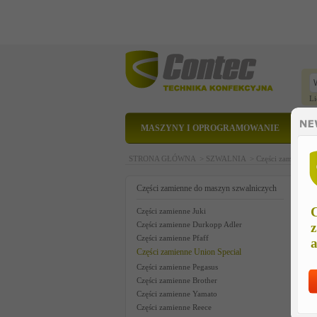
Li
MASZYNY I OPROGRAMOWANIE
STRONA GŁÓWNA >
SZWALNIA >
Części zamienne 
n
Części zamienne do maszyn szwalniczych
C
Części zamienne Juki
Części zamienne Durkopp Adler
z
Części zamienne Pfaff
a
Części zamienne Union Special
Części zamienne Pegasus
Części zamienne Brother
Części zamienne Yamato
Części zamienne Reece