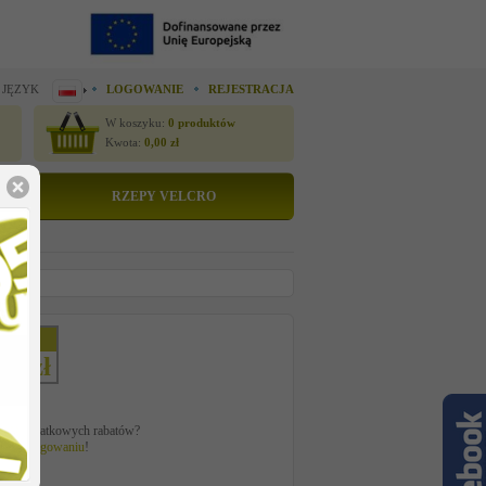
 JĘZYK
LOGOWANIE
REJESTRACJA
W koszyku:
0
produktów
Kwota:
0,00
zł
RZEPY VELCRO
etto
22 zł
ać z dodatkowych rabatów?
 po
zalogowaniu
!