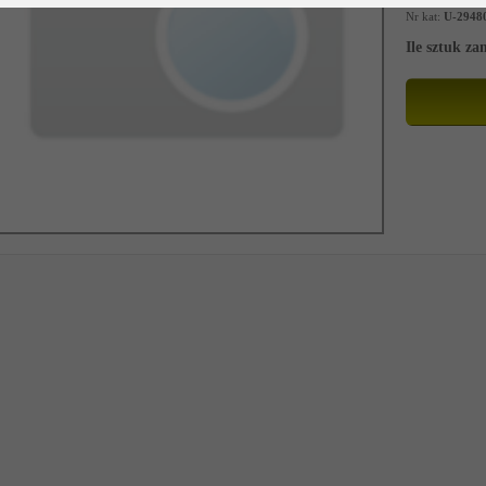
Nr kat:
U-2948
Ile sztuk z