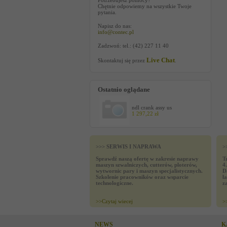
Potrzebujesz pomocy?
Chętnie odpowiemy na wszystkie Twoje
pytania.
Napisz do nas:
info@contec.pl
Zadzwoń: tel.: (42) 227 11 40
Live Chat
Skontaktuj się przez
.
Ostatnio oglądane
ndl crank assy us
1 297,22 zł
>>> SERWIS I NAPRAWA
>
Sprawdź naszą ofertę w zakresie naprawy
T
maszyn szwalniczych, cutterów, ploterów,
4
wytwornic pary i maszyn specjalistycznych.
D
Szkolenie pracowników oraz wsparcie
ł
technologiczne.
z
>>
Czytaj wiecej
>
NEWS
K