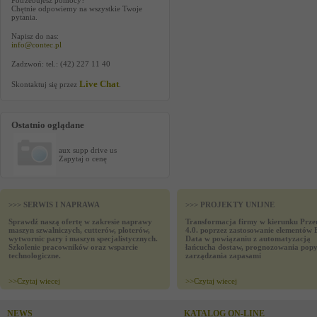
Potrzebujesz pomocy?
Chętnie odpowiemy na wszystkie Twoje
pytania.
Napisz do nas:
info@contec.pl
Zadzwoń: tel.: (42) 227 11 40
Live Chat
Skontaktuj się przez
.
Ostatnio oglądane
aux supp drive us
Zapytaj o cenę
>>> SERWIS I NAPRAWA
>>> PROJEKTY UNIJNE
Sprawdź naszą ofertę w zakresie naprawy
Transformacja firmy w kierunku Prze
maszyn szwalniczych, cutterów, ploterów,
4.0. poprzez zastosowanie elementów 
wytwornic pary i maszyn specjalistycznych.
Data w powiązaniu z automatyzacją
Szkolenie pracowników oraz wsparcie
łańcucha dostaw, prognozowania popy
technologiczne.
zarządzania zapasami
>>
Czytaj wiecej
>>
Czytaj wiecej
NEWS
KATALOG ON-LINE