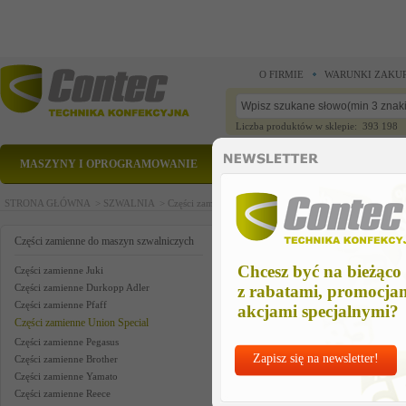
O FIRMIE
WARUNKI ZAKU
Liczba produktów w sklepie: 393 198
MASZYNY I OPROGRAMOWANIE
CZĘŚCI ZAMIENNE
STRONA GŁÓWNA >
SZWALNIA >
Części zamienne do maszyn szwalniczych >
Części zam
aux supp drive us
Części zamienne do maszyn szwalniczych
Chcesz być na bieżąco
Części zamienne Juki
Części zamienne Durkopp Adler
z rabatami, promocja
Części zamienne Pfaff
akcjami specjalnymi?
Części zamienne Union Special
Części zamienne Pegasus
Zapisz się na newsletter!
Części zamienne Brother
Części zamienne Yamato
Części zamienne Reece