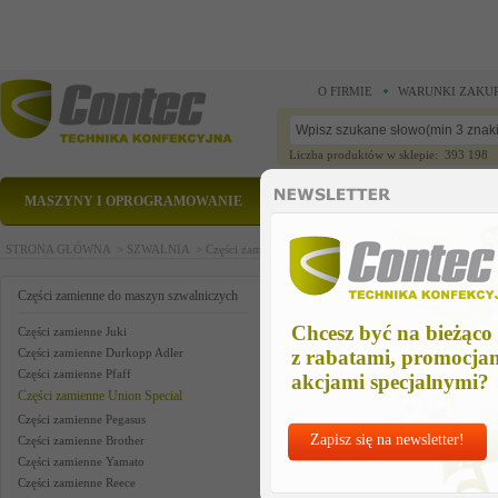
O FIRMIE
WARUNKI ZAKU
Liczba produktów w sklepie: 393 198
MASZYNY I OPROGRAMOWANIE
CZĘŚCI ZAMIENNE
STRONA GŁÓWNA >
SZWALNIA >
Części zamienne do maszyn szwalniczych >
Części zam
knee switch assm us
Części zamienne do maszyn szwalniczych
Chcesz być na bieżąco
Części zamienne Juki
Części zamienne Durkopp Adler
z rabatami, promocja
Części zamienne Pfaff
akcjami specjalnymi?
Części zamienne Union Special
Części zamienne Pegasus
Zapisz się na newsletter!
Części zamienne Brother
Części zamienne Yamato
Części zamienne Reece