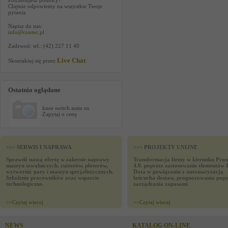
Potrzebujesz pomocy?
Chętnie odpowiemy na wszystkie Twoje
pytania.
Napisz do nas:
info@contec.pl
Zadzwoń: tel.: (42) 227 11 40
Live Chat
Skontaktuj się przez
.
Ostatnio oglądane
knee switch assm us
Zapytaj o cenę
>>> SERWIS I NAPRAWA
>>> PROJEKTY UNIJNE
Sprawdź naszą ofertę w zakresie naprawy
Transformacja firmy w kierunku Prze
maszyn szwalniczych, cutterów, ploterów,
4.0. poprzez zastosowanie elementów 
wytwornic pary i maszyn specjalistycznych.
Data w powiązaniu z automatyzacją
Szkolenie pracowników oraz wsparcie
łańcucha dostaw, prognozowania popy
technologiczne.
zarządzania zapasami
>>
Czytaj wiecej
>>
Czytaj wiecej
NEWS
KATALOG ON-LINE