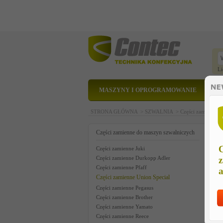
Li
MASZYNY I OPROGRAMOWANIE
STRONA GŁÓWNA >
SZWALNIA >
Części zamienne 
p
Części zamienne do maszyn szwalniczych
C
Części zamienne Juki
Części zamienne Durkopp Adler
z
Części zamienne Pfaff
a
Części zamienne Union Special
Części zamienne Pegasus
Części zamienne Brother
Części zamienne Yamato
Części zamienne Reece