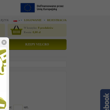
 JĘZYK
LOGOWANIE
REJESTRACJA
W koszyku:
0
produktów
Kwota:
0,00
zł
RZEPY VELCRO
tto
 cenę
80AWA
amawiasz:
szt.