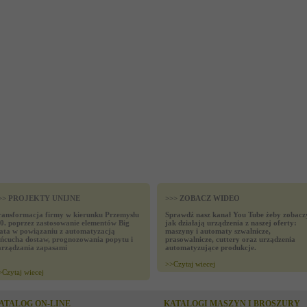
>> PROJEKTY UNIJNE
>>> ZOBACZ WIDEO
ransformacja firmy w kierunku Przemysłu
Sprawdź nasz kanał You Tube żeby zobacz
.0. poprzez zastosowanie elementów Big
jak działają urządzenia z naszej oferty:
ata w powiązaniu z automatyzacją
maszyny i automaty szwalnicze,
ańcucha dostaw, prognozowania popytu i
prasowalnicze, cuttery oraz urządzenia
arządzania zapasami
automatyzujące produkcje.
>>
Czytaj wiecej
>
Czytaj wiecej
ATALOG ON-LINE
KATALOGI MASZYN I BROSZURY