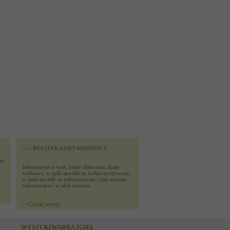
>>> POLITYKA PRYWATNOŚCI
yć
Informacje o tym, jakie zbieramy dane
osobowe, w jaki sposób są wykorzystywane,
w jaki sposób są zabezieczone i jak można
wprowadzać w nich zmiany.
>>
Czytaj wiecej
WYSZUKIWARKA IGIEŁ