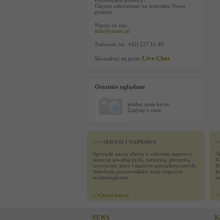
Potrzebujesz pomocy?
Chętnie odpowiemy na wszystkie Twoje
pytania.
Napisz do nas:
info@contec.pl
Zadzwoń: tel.: (42) 227 11 40
Live Chat
Skontaktuj się przez
.
Ostatnio oglądane
pusher assm kit us
Zapytaj o cenę
>>> SERWIS I NAPRAWA
>
Sprawdź naszą ofertę w zakresie naprawy
T
maszyn szwalniczych, cutterów, ploterów,
4
wytwornic pary i maszyn specjalistycznych.
D
Szkolenie pracowników oraz wsparcie
ł
technologiczne.
z
>>
Czytaj wiecej
>
NEWS
K