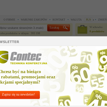
O FIRMIE
WARUNKI ZAKUPÓW
KONTAKT
WALUTA
PLN
ZMIEŃ
W schowku:
0 produktów
czba produktów w sklepie: 393 198
CZĘŚCI ZAMIENNE
IGŁY I AKCESORIA
do maszyn szwalniczych >
Części zamienne Union Special >
pusher assm kit us
usher assm kit us
hcesz być na bieżąco
Cena ne
 rabatami, promocjami oraz
Zapytaj o
kcjami specjalnymi?
Zapisz się na newsletter!
Nr kat:
U-294
Ile sztuk z