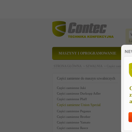
Li
MASZYNY I OPROGRAMOWANIE
STRONA GŁÓWNA >
SZWALNIA >
Części zamienne 
n
Części zamienne do maszyn szwalniczych
C
Części zamienne Juki
Części zamienne Durkopp Adler
z
Części zamienne Pfaff
a
Części zamienne Union Special
Części zamienne Pegasus
Części zamienne Brother
Części zamienne Yamato
Części zamienne Reece