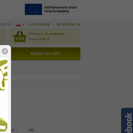
 JĘZYK
LOGOWANIE
REJESTRACJA
W koszyku:
0
produktów
Kwota:
0,00
zł
RZEPY VELCRO
tto
 cenę
0ARS
amawiasz:
szt.