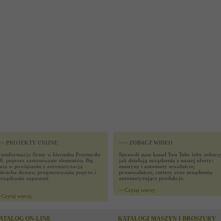
>> PROJEKTY UNIJNE
>>> ZOBACZ WIDEO
ransformacja firmy w kierunku Przemysłu
Sprawdź nasz kanał You Tube żeby zobacz
.0. poprzez zastosowanie elementów Big
jak działają urządzenia z naszej oferty:
ata w powiązaniu z automatyzacją
maszyny i automaty szwalnicze,
ańcucha dostaw, prognozowania popytu i
prasowalnicze, cuttery oraz urządzenia
arządzania zapasami
automatyzujące produkcje.
>>
Czytaj wiecej
>
Czytaj wiecej
ATALOG ON-LINE
KATALOGI MASZYN I BROSZURY