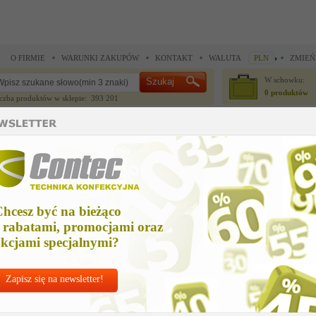
O FIRMIE
WARUNKI ZAKUPÓW
KONTAKT
WALUTA
PLN
ZMIEŃ
W schowku:
0 produktów
czba produktów w sklepie: 393 201
CZĘŚCI ZAMIENNE
IGŁY I AKCESORIA
do maszyn szwalniczych >
Części zamienne Union Special >
ndl dipper assy us
dl dipper assy us
hcesz być na bieżąco
Cena ne
 rabatami, promocjami oraz
Zapytaj o
kcjami specjalnymi?
Zapisz się na newsletter!
Nr kat:
U-2948
Ile sztuk z