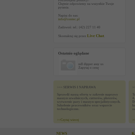
Potrzebujesz pomocy?
Chętnie odpowiemy na wszystkie Twoje
pytania.
Napisz do nas:
info@contec.pl
Zadzwoń: tel.: (42) 227 11 40
Live Chat
Skontaktuj się przez
.
Ostatnio oglądane
ndl dipper assy us
Zapytaj o cenę
>>> SERWIS I NAPRAWA
>
Sprawdź naszą ofertę w zakresie naprawy
T
maszyn szwalniczych, cutterów, ploterów,
4
wytwornic pary i maszyn specjalistycznych.
D
Szkolenie pracowników oraz wsparcie
ł
technologiczne.
z
>>
Czytaj wiecej
>
NEWS
K