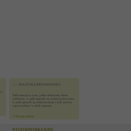
>>> POLITYKA PRYWATNOŚCI
yć
Informacje o tym, jakie zbieramy dane
osobowe, w jaki sposób są wykorzystywane,
w jaki sposób są zabezieczone i jak można
wprowadzać w nich zmiany.
>>
Czytaj wiecej
WYSZUKIWARKA IGIEŁ