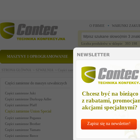
O FIRMIE
WARUNKI ZAKU
Liczba produktów w sklepie: 393 198
MASZYNY I OPROGRAMOWANIE
CZĘŚCI ZAMIENNE
STRONA GŁÓWNA >
SZWALNIA >
Części zamienne do maszyn szwalniczych >
Części zam
union part us
Części zamienne do maszyn szwalniczych
Chcesz być na bieżąco
Części zamienne Juki
Części zamienne Durkopp Adler
z rabatami, promocja
Części zamienne Pfaff
akcjami specjalnymi?
Części zamienne Union Special
Części zamienne Pegasus
Zapisz się na newsletter!
Części zamienne Brother
Części zamienne Yamato
Części zamienne Reece