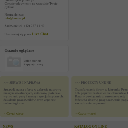
Potrzebujesz pomocy?
Chętnie odpowiemy na wszystkie Twoje
pytania.
Napisz do nas:
info@contec.pl
Zadzwoń: tel.: (42) 227 11 40
Live Chat
Skontaktuj się przez
.
Ostatnio oglądane
union part us
Zapytaj o cenę
>>> SERWIS I NAPRAWA
>>> PROJEKTY UNIJNE
Sprawdź naszą ofertę w zakresie naprawy
Transformacja firmy w kierunku Prze
maszyn szwalniczych, cutterów, ploterów,
4.0. poprzez zastosowanie elementów 
wytwornic pary i maszyn specjalistycznych.
Data w powiązaniu z automatyzacją
Szkolenie pracowników oraz wsparcie
łańcucha dostaw, prognozowania popy
technologiczne.
zarządzania zapasami
>>
Czytaj wiecej
>>
Czytaj wiecej
NEWS
KATALOG ON-LINE