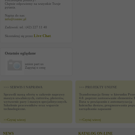
Potrzebujesz pomocy?
Chętnie odpowiemy na wszystkie Twoje
pytania.
Napisz do nas:
info@contec.pl
Zadzwoń: tel.: (42) 227 11 40
Live Chat
Skontaktuj się przez
.
Ostatnio oglądane
union part us
Zapytaj o cenę
>>> SERWIS I NAPRAWA
>>> PROJEKTY UNIJNE
Sprawdź naszą ofertę w zakresie naprawy
Transformacja firmy w kierunku Prze
maszyn szwalniczych, cutterów, ploterów,
4.0. poprzez zastosowanie elementów 
wytwornic pary i maszyn specjalistycznych.
Data w powiązaniu z automatyzacją
Szkolenie pracowników oraz wsparcie
łańcucha dostaw, prognozowania popy
technologiczne.
zarządzania zapasami
>>
Czytaj wiecej
>>
Czytaj wiecej
NEWS
KATALOG ON-LINE