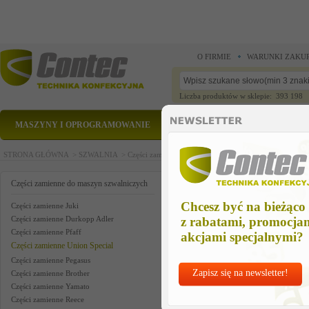
O FIRMIE
WARUNKI ZAKU
Liczba produktów w sklepie: 393 198
MASZYNY I OPROGRAMOWANIE
CZĘŚCI ZAMIENNE
STRONA GŁÓWNA >
SZWALNIA >
Części zamienne do maszyn szwalniczych >
Części zam
union part us
Części zamienne do maszyn szwalniczych
Chcesz być na bieżąco
Części zamienne Juki
Części zamienne Durkopp Adler
z rabatami, promocja
Części zamienne Pfaff
akcjami specjalnymi?
Części zamienne Union Special
Części zamienne Pegasus
Zapisz się na newsletter!
Części zamienne Brother
Części zamienne Yamato
Części zamienne Reece