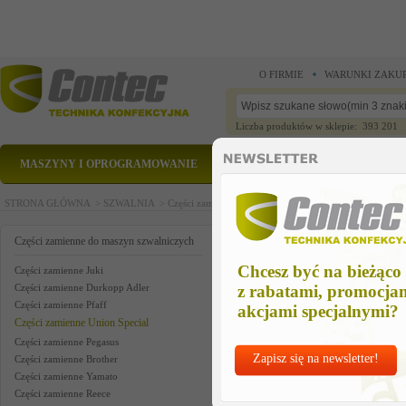
O FIRMIE
WARUNKI ZAKU
Liczba produktów w sklepie: 393 201
MASZYNY I OPROGRAMOWANIE
CZĘŚCI ZAMIENNE
STRONA GŁÓWNA >
SZWALNIA >
Części zamienne do maszyn szwalniczych >
Części zam
union part us
Części zamienne do maszyn szwalniczych
Chcesz być na bieżąco
Części zamienne Juki
Części zamienne Durkopp Adler
z rabatami, promocja
Części zamienne Pfaff
akcjami specjalnymi?
Części zamienne Union Special
Części zamienne Pegasus
Zapisz się na newsletter!
Części zamienne Brother
Części zamienne Yamato
Części zamienne Reece