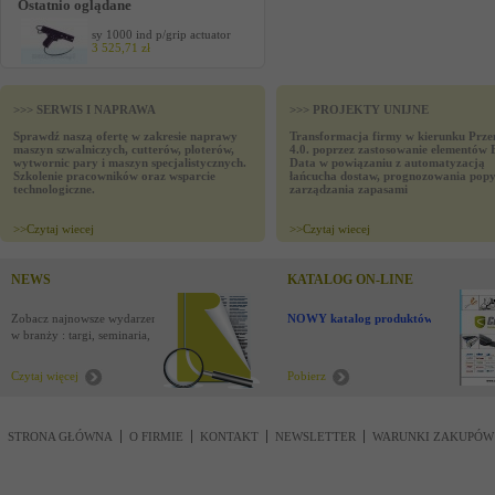
Ostatnio oglądane
sy 1000 ind p/grip actuator
3 525,71 zł
>>> SERWIS I NAPRAWA
>>> PROJEKTY UNIJNE
Sprawdź naszą ofertę w zakresie naprawy
Transformacja firmy w kierunku Prze
maszyn szwalniczych, cutterów, ploterów,
4.0. poprzez zastosowanie elementów 
wytwornic pary i maszyn specjalistycznych.
Data w powiązaniu z automatyzacją
Szkolenie pracowników oraz wsparcie
łańcucha dostaw, prognozowania popy
technologiczne.
zarządzania zapasami
>>
Czytaj wiecej
>>
Czytaj wiecej
NEWS
KATALOG ON-LINE
Zobacz najnowsze wydarzenia
NOWY katalog produktów !
w branży : targi, seminaria,
nowości
Czytaj więcej
Pobierz
STRONA GŁÓWNA
O FIRMIE
KONTAKT
NEWSLETTER
WARUNKI ZAKUPÓW