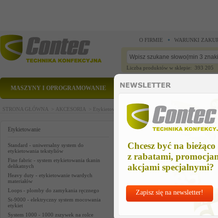
O FIRMIE
WARUNKI ZAKU
Liczba produktów w sklepie: 393 205
MASZYNY I OPROGRAMOWANIE
CZĘŚCI ZAMIENNE
STRONA GŁÓWNA >
AKCESORIA >
Etykietowanie >
Systemy modułowe - pneumatyczne u
sy 1000 ind p/grip actuator
Etykietowanie
Chcesz być na bieżąco
Standard - uniwersalny system do
etykietowania tekstyliów
z rabatami, promocja
Fine fabric - system etykietowania tkanin
akcjami specjalnymi?
delikatnych
Heavy duty - etykietowanie twardych
materiałów
Loops - plomby do zamykania ręcznego
Zapisz się na newsletter!
St-9000 - elektryczny system mocowania
etykiet
System 1000 - 1000 zszywek na rolce