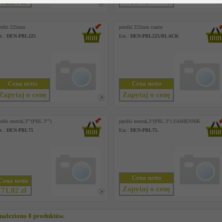
Zapytaj o cenę
72,14 zł
telki 225mm
petelki 225mm czarne
t.:
DEN-PBL225
Kat.:
DEN-PBL225/BLACK
Cena netto
Cena netto
Zapytaj o cenę
Zapytaj o cenę
telki neutral,3""(PBL 3"")
pętelki neutral,3"(PBL 3") ZAMIENNIK
t.:
DEN-PBL75
Kat.:
DEN-PBL75.
Cena netto
Cena netto
Zapytaj o cenę
71,02 zł
naleziono 8 produktów.