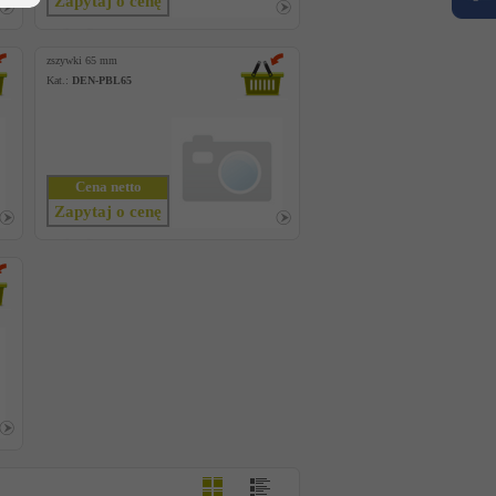
Zapytaj o cenę
zszywki 65 mm
Kat.:
DEN-PBL65
Cena netto
Zapytaj o cenę