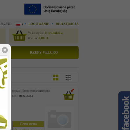
 JĘZYK
LOGOWANIE
REJESTRACJA
W koszyku:
0
produktów
Kwota:
0,00
zł
RZEPY VELCRO
petelka 75mm recznie zamykana
Kat.:
DEN-06261
Cena netto