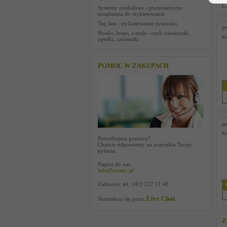
Systemy modułowe - pneumatyczne
urządzenia do etykietowania
Tag fast - etykietowanie żywności
pe
Hooks, loops, t-ends - czyli wieszaczki,
Ka
pętelki, zawieszki
POMOC W ZAKUPACH
pę
Ka
Potrzebujesz pomocy?
Chętnie odpowiemy na wszystkie Twoje
pytania.
Napisz do nas:
info@contec.pl
Zadzwoń: tel.: (42) 227 11 40
Live Chat
Skontaktuj się przez
.
Z