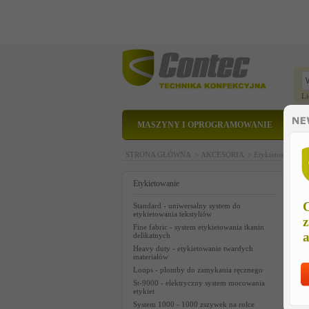
Li
MASZYNY I OPROGRAMOWANIE
STRONA GŁÓWNA >
AKCESORIA >
Etykietowanie 
M
Etykietowanie
C
Standard - uniwersalny system do
etykietowania tekstyliów
z
Fine fabric - system etykietowania tkanin
a
delikatnych
Heavy duty - etykietowanie twardych
materiałów
Loops - plomby do zamykania ręcznego
St-9000 - elektryczny system mocowania
etykiet
System 1000 - 1000 zszywek na rolce