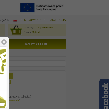
 JĘZYK
LOGOWANIE
REJESTRACJA
W koszyku:
0
produktów
Kwota:
0,00
zł
RZEPY VELCRO
E MOD.
etto
95 zł
ać z dodatkowych rabatów?
 po
zalogowaniu
!