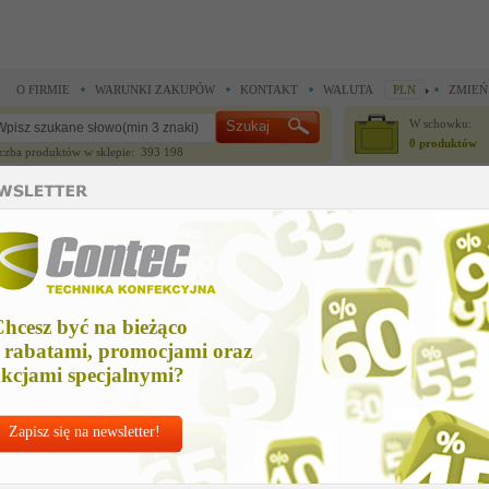
O FIRMIE
WARUNKI ZAKUPÓW
KONTAKT
WALUTA
PLN
ZMIEŃ
W schowku:
0 produktów
czba produktów w sklepie: 393 198
CZĘŚCI ZAMIENNE
IGŁY I AKCESORIA
>
Systemy modułowe - pneumatyczne urządzenia do etykietowania >
MKII IND F/F L/NEEDL
KII IND F/F L/NEEDLE MOD.
hcesz być na bieżąco
Cena n
 rabatami, promocjami oraz
4 501,
kcjami specjalnymi?
Zapisz się na newsletter!
Chcesz korzyst
Najlepsze
ceny