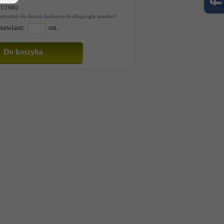
PU2M02
tyczny do tkanin delikatnych długa igła standard
amawiasz:
szt.