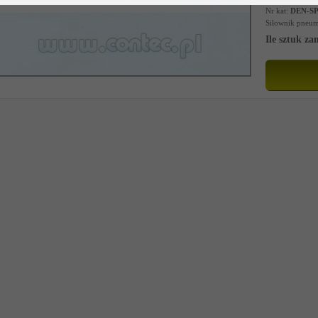
Nr kat:
DEN-S
Siłownik pneuma
Ile sztuk z