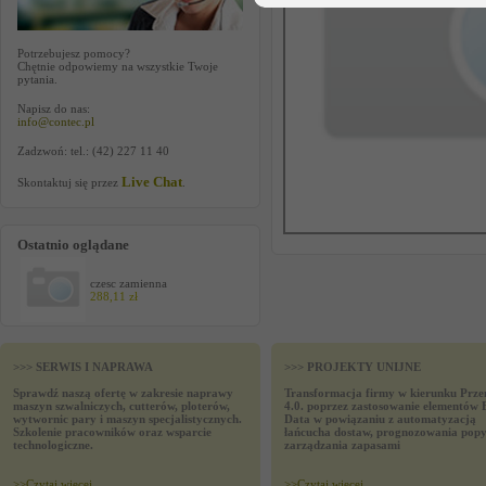
Potrzebujesz pomocy?
Chętnie odpowiemy na wszystkie Twoje
pytania.
Napisz do nas:
info@contec.pl
Zadzwoń: tel.: (42) 227 11 40
Live Chat
Skontaktuj się przez
.
Ostatnio oglądane
czesc zamienna
288,11 zł
>>> SERWIS I NAPRAWA
>>> PROJEKTY UNIJNE
Sprawdź naszą ofertę w zakresie naprawy
Transformacja firmy w kierunku Prze
maszyn szwalniczych, cutterów, ploterów,
4.0. poprzez zastosowanie elementów 
wytwornic pary i maszyn specjalistycznych.
Data w powiązaniu z automatyzacją
Szkolenie pracowników oraz wsparcie
łańcucha dostaw, prognozowania popy
technologiczne.
zarządzania zapasami
>>
Czytaj wiecej
>>
Czytaj wiecej