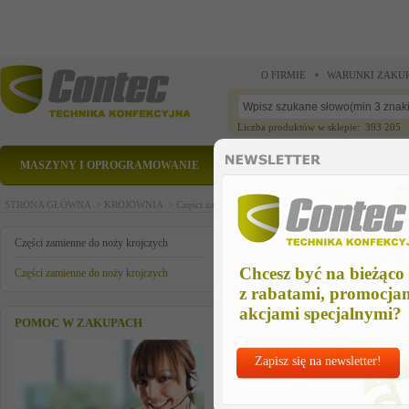
O FIRMIE
WARUNKI ZAKU
Liczba produktów w sklepie: 393 205
MASZYNY I OPROGRAMOWANIE
CZĘŚCI ZAMIENNE
STRONA GŁÓWNA >
KROJOWNIA >
Części zamienne do noży krojczych >
Części zamienn
czesc zamienna
Części zamienne do noży krojczych
Chcesz być na bieżąco
Części zamienne do noży krojczych
z rabatami, promocja
akcjami specjalnymi?
POMOC W ZAKUPACH
Zapisz się na newsletter!