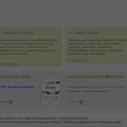
>> PROJEKTY UNIJNE
>>> ZOBACZ WIDEO
ransformacja firmy w kierunku Przemysłu
Sprawdź nasz kanał You Tube żeby zobacz
.0. poprzez zastosowanie elementów Big
jak działają urządzenia z naszej oferty:
ata w powiązaniu z automatyzacją
maszyny i automaty szwalnicze,
ańcucha dostaw, prognozowania popytu i
prasowalnicze, cuttery oraz urządzenia
arządzania zapasami
automatyzujące produkcje.
>>
Czytaj wiecej
>
Czytaj wiecej
ATALOG ON-LINE
KATALOGI MASZYN I BROSZURY
OWY katalog produktów !
Znajdź interesującą Cię część zamienną lub
akcesoria - wszystko pod ręką !
bierz
Zobacz
SLETTER
WARUNKI ZAKUPÓW
FAQ
OGŁOSZENIA
MAPA STRONY
ków cookie w celu realizacji usług zgodnie z
Polityką prywatności
.
ki przechowywania lub dostępu do cookie w Twojej przeglądarce lub konfiguracji usługi.