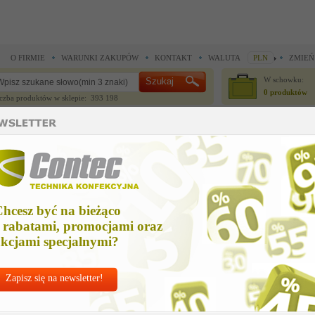
O FIRMIE
WARUNKI ZAKUPÓW
KONTAKT
WALUTA
PLN
ZMIEŃ
W schowku:
0 produktów
czba produktów w sklepie: 393 198
CZĘŚCI ZAMIENNE
IGŁY I AKCESORIA
>
Standard - uniwersalny system do etykietowania tekstyliów >
75mm (3`) reg swift plus
5mm (3`) reg swift plus
hcesz być na bieżąco
Cena ne
 rabatami, promocjami oraz
Zapytaj o
kcjami specjalnymi?
Zapisz się na newsletter!
Nr kat:
DEN-04
Zszywki standa