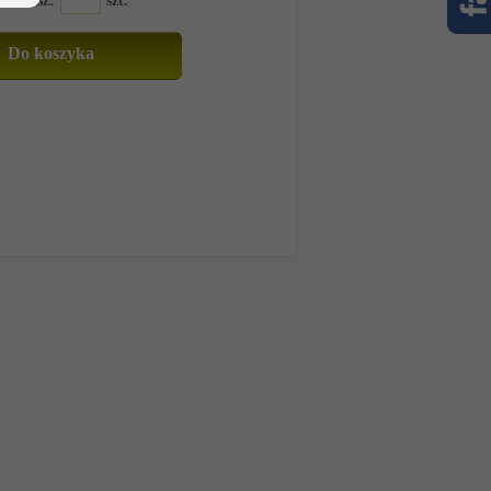
amawiasz:
szt.