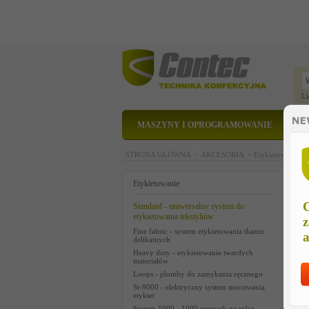
Li
MASZYNY I OPROGRAMOWANIE
STRONA GŁÓWNA >
AKCESORIA >
Etykietowanie 
7
Etykietowanie
C
Standard - uniwersalny system do
etykietowania tekstyliów
z
Fine fabric - system etykietowania tkanin
a
delikatnych
Heavy duty - etykietowanie twardych
materiałów
Loops - plomby do zamykania ręcznego
St-9000 - elektryczny system mocowania
etykiet
System 1000 - 1000 zszywek na rolce