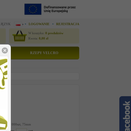
 JĘZYK
LOGOWANIE
REJESTRACJA
W koszyku:
0
produktów
Kwota:
0,00
zł
RZEPY VELCRO
tto
 cenę
271
rd PP 10 000szt, 75mm