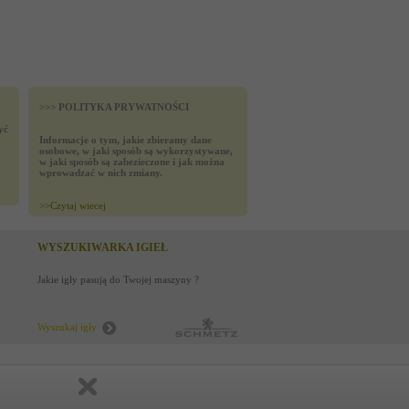
>>> POLITYKA PRYWATNOŚCI
yć
Informacje o tym, jakie zbieramy dane
osobowe, w jaki sposób są wykorzystywane,
w jaki sposób są zabezieczone i jak można
wprowadzać w nich zmiany.
>>
Czytaj wiecej
WYSZUKIWARKA IGIEŁ
Jakie igły pasują do Twojej maszyny ?
Wyszukaj igły
created by
Media4u.pl