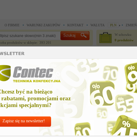
O FIRMIE
WARUNKI ZAKUPÓW
KONTAKT
WALUTA
PLN
ZMIEŃ
W schowku:
0 produktów
czba produktów w sklepie: 393 201
CZĘŚCI ZAMIENNE
IGŁY I AKCESORIA
>
Standard - uniwersalny system do etykietowania tekstyliów >
20mm swiftachm pp-d.green
0mm swiftachm pp-d.green
hcesz być na bieżąco
Cena ne
 rabatami, promocjami oraz
Zapytaj o
kcjami specjalnymi?
Zapisz się na newsletter!
Nr kat:
DEN-02
Zszywki standa