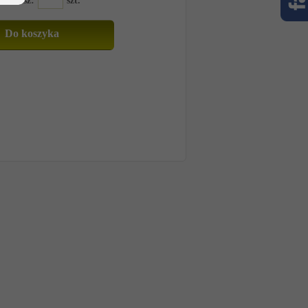
amawiasz:
szt.