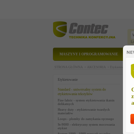
Li
MASZYNY I OPROGRAMOWANIE
STRONA GŁÓWNA >
AKCESORIA >
Etykietowanie 
2
Etykietowanie
C
Standard - uniwersalny system do
etykietowania tekstyliów
z
Fine fabric - system etykietowania tkanin
a
delikatnych
Heavy duty - etykietowanie twardych
materiałów
Loops - plomby do zamykania ręcznego
St-9000 - elektryczny system mocowania
etykiet
System 1000 - 1000 zszywek na rolce