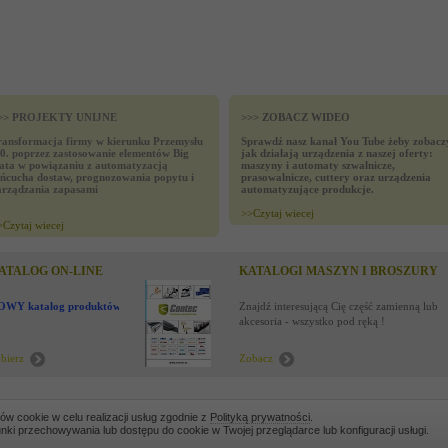
>> PROJEKTY UNIJNE
>>> ZOBACZ WIDEO
ransformacja firmy w kierunku Przemysłu
Sprawdź nasz kanał You Tube żeby zobacz
.0. poprzez zastosowanie elementów Big
jak działają urządzenia z naszej oferty:
ata w powiązaniu z automatyzacją
maszyny i automaty szwalnicze,
ańcucha dostaw, prognozowania popytu i
prasowalnicze, cuttery oraz urządzenia
arządzania zapasami
automatyzujące produkcje.
>>
Czytaj wiecej
>
Czytaj wiecej
ATALOG ON-LINE
KATALOGI MASZYN I BROSZURY
OWY katalog produktów !
Znajdź interesującą Cię część zamienną lub
akcesoria - wszystko pod ręką !
bierz
Zobacz
SLETTER
WARUNKI ZAKUPÓW
FAQ
OGŁOSZENIA
MAPA STRONY
ków cookie w celu realizacji usług zgodnie z
Polityką prywatności
.
ki przechowywania lub dostępu do cookie w Twojej przeglądarce lub konfiguracji usługi.