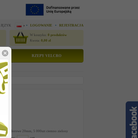
 JĘZYK
LOGOWANIE
REJESTRACJA
W koszyku:
0
produktów
Kwota:
0,00
zł
RZEPY VELCRO
tto
 cenę
131
rd PP kolorowe 20mm, 5 000szt ciemno zielony