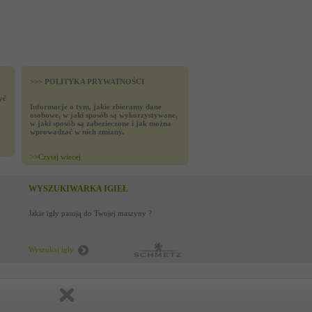
>>> POLITYKA PRYWATNOŚCI
yć
Informacje o tym, jakie zbieramy dane
osobowe, w jaki sposób są wykorzystywane,
w jaki sposób są zabezieczone i jak można
wprowadzać w nich zmiany.
>>
Czytaj wiecej
WYSZUKIWARKA IGIEŁ
Jakie igły pasują do Twojej maszyny ?
Wyszukaj igły
created by
Media4u.pl