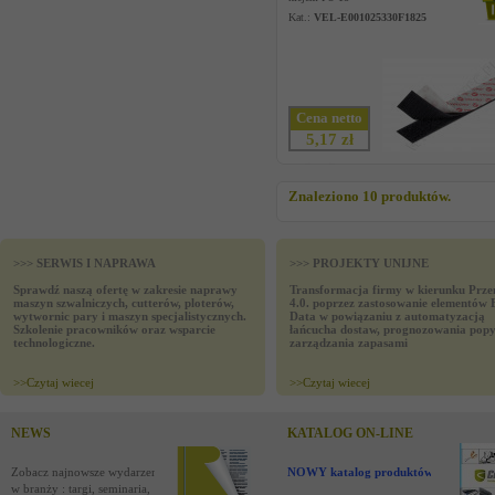
Kat.:
VEL-E001025330F1825
Cena netto
5,17 zł
Znaleziono 10 produktów.
>>> SERWIS I NAPRAWA
>>> PROJEKTY UNIJNE
Sprawdź naszą ofertę w zakresie naprawy
Transformacja firmy w kierunku Prze
maszyn szwalniczych, cutterów, ploterów,
4.0. poprzez zastosowanie elementów 
wytwornic pary i maszyn specjalistycznych.
Data w powiązaniu z automatyzacją
Szkolenie pracowników oraz wsparcie
łańcucha dostaw, prognozowania popy
technologiczne.
zarządzania zapasami
>>
Czytaj wiecej
>>
Czytaj wiecej
NEWS
KATALOG ON-LINE
Zobacz najnowsze wydarzenia
NOWY katalog produktów !
w branży : targi, seminaria,