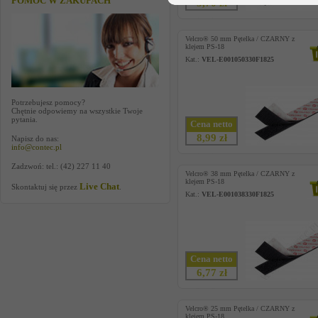
POMOC W ZAKUPACH
5,70 zł
Velcro® 50 mm Pętelka / CZARNY z
klejem PS-18
Kat.:
VEL-E001050330F1825
Potrzebujesz pomocy?
Chętnie odpowiemy na wszystkie Twoje
pytania.
Cena netto
8,99 zł
Napisz do nas:
info@contec.pl
Zadzwoń: tel.: (42) 227 11 40
Velcro® 38 mm Pętelka / CZARNY z
klejem PS-18
Live Chat
Skontaktuj się przez
.
Kat.:
VEL-E001038330F1825
Cena netto
6,77 zł
Velcro® 25 mm Pętelka / CZARNY z
klejem PS-18