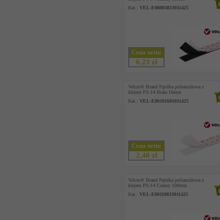
Kat.:
VEL-E08803833011425
Cena netto
6,23 zł
Velcro® Brand Pętelka poliamidowa z
klejem PS-14 Biała 16mm
Kat.:
VEL-E00101601011425
Cena netto
2,40 zł
Velcro® Brand Pętelka poliamidowa z
klejem PS-14 Czarny 100mm
Kat.:
VEL-E00110033011425