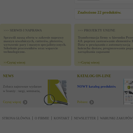
Znaleziono 22 produktów.
>>> SERWIS I NAPRAWA
>>> PROJEKTY UNIJNE
Sprawdź naszą ofertę w zakresie naprawy
Transformacja firmy w kierunku Prze
maszyn szwalniczych, cutterów, ploterów,
4.0. poprzez zastosowanie elementów 
wytwornic pary i maszyn specjalistycznych.
Data w powiązaniu z automatyzacją
Szkolenie pracowników oraz wsparcie
łańcucha dostaw, prognozowania popy
technologiczne.
zarządzania zapasami
>>
Czytaj wiecej
>>
Czytaj wiecej
NEWS
KATALOG ON-LINE
Zobacz najnowsze wydarzenia
NOWY katalog produktów !
w branży : targi, seminaria,
nowości
Czytaj więcej
Pobierz
STRONA GŁÓWNA
O FIRMIE
KONTAKT
NEWSLETTER
WARUNKI ZAKUPÓW