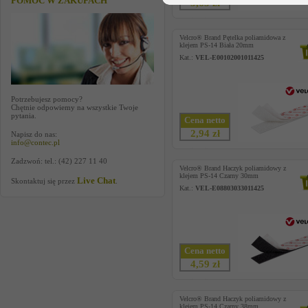
POMOC W ZAKUPACH
3,65 zł
Velcro® Brand Pętelka poliamidowa z
klejem PS-14 Biała 20mm
Kat.:
VEL-E00102001011425
Potrzebujesz pomocy?
Chętnie odpowiemy na wszystkie Twoje
pytania.
Cena netto
2,94 zł
Napisz do nas:
info@contec.pl
Zadzwoń: tel.: (42) 227 11 40
Velcro® Brand Haczyk poliamidowy z
klejem PS-14 Czarny 30mm
Live Chat
Skontaktuj się przez
.
Kat.:
VEL-E08803033011425
Cena netto
4,59 zł
Velcro® Brand Haczyk poliamidowy z
klejem PS-14 Czarny 38mm