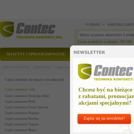
O FIRMIE
WARUNKI ZAKU
Liczba produktów w sklepie: 393 198
MASZYNY I OPROGRAMOWANIE
CZĘŚCI ZAMIENNE
STRONA GŁÓWNA >
SZWALNIA >
Części zamienne do maszyn szwalniczych >
Części zam
capacitor (0.01mf) (630v)
Części zamienne do maszyn szwalniczych
Chcesz być na bieżąco
Części zamienne Juki
z rabatami, promocja
Części zamienne Durkopp Adler
Części zamienne Pfaff
akcjami specjalnymi?
Części zamienne Union Special
Części zamienne Pegasus
Zapisz się na newsletter!
Części zamienne Brother
Części zamienne Yamato
Części zamienne Reece