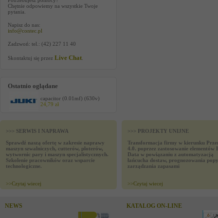
Potrzebujesz pomocy?
Chętnie odpowiemy na wszystkie Twoje
pytania.
Napisz do nas:
info@contec.pl
Zadzwoń: tel.: (42) 227 11 40
Live Chat
Skontaktuj się przez
.
Ostatnio oglądane
capacitor (0.01mf) (630v)
24,79 zł
>>> SERWIS I NAPRAWA
>>> PROJEKTY UNIJNE
Sprawdź naszą ofertę w zakresie naprawy
Transformacja firmy w kierunku Prze
maszyn szwalniczych, cutterów, ploterów,
4.0. poprzez zastosowanie elementów 
wytwornic pary i maszyn specjalistycznych.
Data w powiązaniu z automatyzacją
Szkolenie pracowników oraz wsparcie
łańcucha dostaw, prognozowania popy
technologiczne.
zarządzania zapasami
>>
Czytaj wiecej
>>
Czytaj wiecej
NEWS
KATALOG ON-LINE