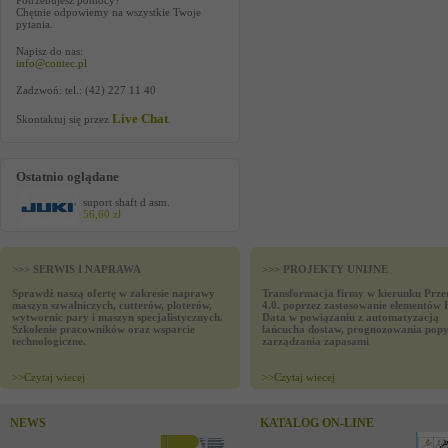
Potrzebujesz pomocy?
Chętnie odpowiemy na wszystkie Twoje
pytania.
Napisz do nas:
info@contec.pl
Zadzwoń: tel.: (42) 227 11 40
Live Chat
Skontaktuj się przez
.
Ostatnio oglądane
suport shaft d asm.
56,60 zł
>>> SERWIS I NAPRAWA
>>> PROJEKTY UNIJNE
Sprawdź naszą ofertę w zakresie naprawy
Transformacja firmy w kierunku Prze
maszyn szwalniczych, cutterów, ploterów,
4.0. poprzez zastosowanie elementów 
wytwornic pary i maszyn specjalistycznych.
Data w powiązaniu z automatyzacją
Szkolenie pracowników oraz wsparcie
łańcucha dostaw, prognozowania popy
technologiczne.
zarządzania zapasami
>>
Czytaj wiecej
>>
Czytaj wiecej
NEWS
KATALOG ON-LINE