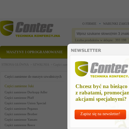
O FIRMIE
WARUNKI ZAKU
Liczba produktów w sklepie: 393 198
MASZYNY I OPROGRAMOWANIE
CZĘŚCI ZAMIENNE
STRONA GŁÓWNA >
SZWALNIA >
Części zamienne do maszyn szwalniczych >
Części zam
suport shaft d asm.
Części zamienne do maszyn szwalniczych
Chcesz być na bieżąco
Części zamienne Juki
z rabatami, promocja
Części zamienne Durkopp Adler
Części zamienne Pfaff
akcjami specjalnymi?
Części zamienne Union Special
Części zamienne Pegasus
Zapisz się na newsletter!
Części zamienne Brother
Części zamienne Yamato
Części zamienne Reece