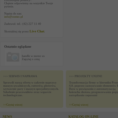
Potrzebujesz pomocy?
Chętnie odpowiemy na wszystkie Twoje
pytania.
Napisz do nas:
info@contec.pl
Zadzwoń: tel.: (42) 227 11 40
Live Chat
Skontaktuj się przez
.
Ostatnio oglądane
handle w motor us
Zapytaj o cenę
>>> SERWIS I NAPRAWA
>>> PROJEKTY UNIJNE
Sprawdź naszą ofertę w zakresie naprawy
Transformacja firmy w kierunku Prze
maszyn szwalniczych, cutterów, ploterów,
4.0. poprzez zastosowanie elementów 
wytwornic pary i maszyn specjalistycznych.
Data w powiązaniu z automatyzacją
Szkolenie pracowników oraz wsparcie
łańcucha dostaw, prognozowania popy
technologiczne.
zarządzania zapasami
>>
Czytaj wiecej
>>
Czytaj wiecej
NEWS
KATALOG ON-LINE