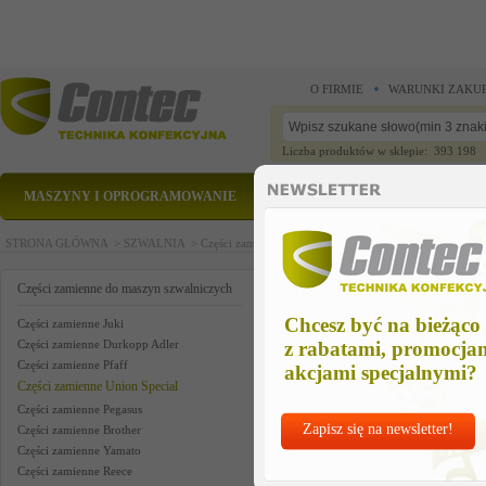
O FIRMIE
WARUNKI ZAKU
Liczba produktów w sklepie: 393 198
MASZYNY I OPROGRAMOWANIE
CZĘŚCI ZAMIENNE
STRONA GŁÓWNA >
SZWALNIA >
Części zamienne do maszyn szwalniczych >
Części zam
handle w motor us
Części zamienne do maszyn szwalniczych
Chcesz być na bieżąco
Części zamienne Juki
Części zamienne Durkopp Adler
z rabatami, promocja
Części zamienne Pfaff
akcjami specjalnymi?
Części zamienne Union Special
Części zamienne Pegasus
Zapisz się na newsletter!
Części zamienne Brother
Części zamienne Yamato
Części zamienne Reece