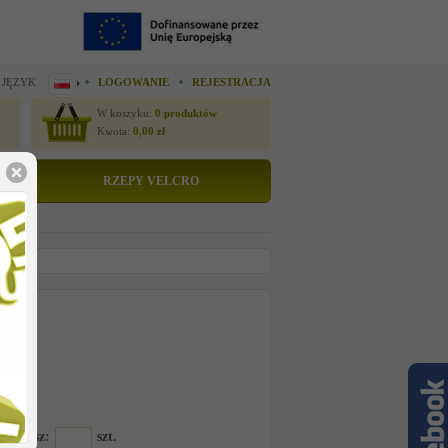
 JĘZYK
LOGOWANIE
REJESTRACJA
W koszyku:
0
produktów
Kwota:
0,00
zł
RZEPY VELCRO
tto
 cenę
6E
amawiasz:
szt.