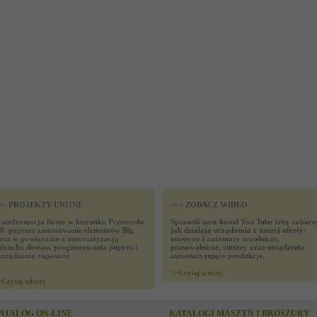
>> PROJEKTY UNIJNE
>>> ZOBACZ WIDEO
ransformacja firmy w kierunku Przemysłu
Sprawdź nasz kanał You Tube żeby zobacz
.0. poprzez zastosowanie elementów Big
jak działają urządzenia z naszej oferty:
ata w powiązaniu z automatyzacją
maszyny i automaty szwalnicze,
ańcucha dostaw, prognozowania popytu i
prasowalnicze, cuttery oraz urządzenia
arządzania zapasami
automatyzujące produkcje.
>>
Czytaj wiecej
>
Czytaj wiecej
ATALOG ON-LINE
KATALOGI MASZYN I BROSZURY