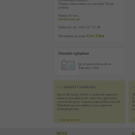
Potrzebujesz pomocy?
Chętnie odpowiemy na wszystkie Twoje
pytania.
Napisz do nas:
info@contec.pl
Zadzwoń: tel.: (42) 227 11 40
Live Chat
Skontaktuj się przez
.
Ostatnio oglądane
kit of parts photocell us
Zapytaj o cenę
>>> SERWIS I NAPRAWA
>
Sprawdź naszą ofertę w zakresie naprawy
T
maszyn szwalniczych, cutterów, ploterów,
4
wytwornic pary i maszyn specjalistycznych.
D
Szkolenie pracowników oraz wsparcie
ł
technologiczne.
z
>>
Czytaj wiecej
>
NEWS
K