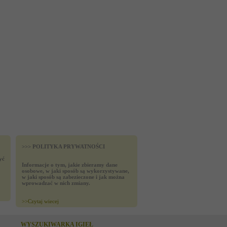
>>> POLITYKA PRYWATNOŚCI
yć
Informacje o tym, jakie zbieramy dane
osobowe, w jaki sposób są wykorzystywane,
w jaki sposób są zabezieczone i jak można
wprowadzać w nich zmiany.
>>
Czytaj wiecej
WYSZUKIWARKA IGIEŁ