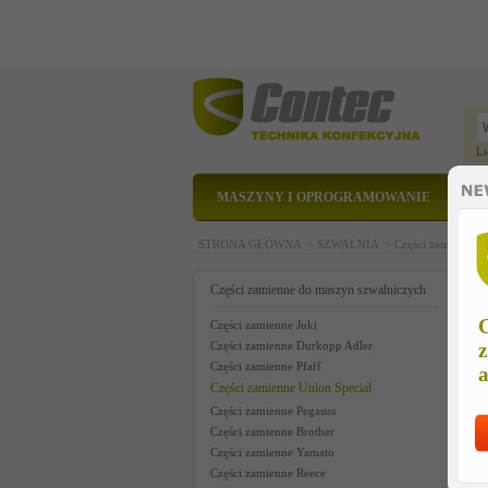
Li
MASZYNY I OPROGRAMOWANIE
STRONA GŁÓWNA >
SZWALNIA >
Części zamienne 
k
Części zamienne do maszyn szwalniczych
C
Części zamienne Juki
Części zamienne Durkopp Adler
z
Części zamienne Pfaff
a
Części zamienne Union Special
Części zamienne Pegasus
Części zamienne Brother
Części zamienne Yamato
Części zamienne Reece