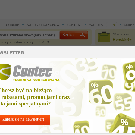
O FIRMIE
WARUNKI ZAKUPÓW
KONTAKT
WALUTA
PLN
ZMIEŃ
W schowku:
0 produktów
czba produktów w sklepie: 393 198
CZĘŚCI ZAMIENNE
IGŁY I AKCESORIA
do maszyn szwalniczych >
Części zamienne Union Special >
kit of parts photocell us
it of parts photocell us
hcesz być na bieżąco
Cena ne
 rabatami, promocjami oraz
Zapytaj o
kcjami specjalnymi?
Zapisz się na newsletter!
Nr kat:
U-2992
Ile sztuk z