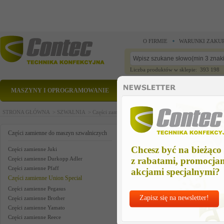
O FIRMIE
WARUNKI ZAKU
Liczba produktów w sklepie: 393 198
MASZYNY I OPROGRAMOWANIE
CZĘŚCI ZAMIENNE
STRONA GŁÓWNA >
SZWALNIA >
Części zamienne do maszyn szwalniczych >
Części zam
air cylinder da assm us
Części zamienne do maszyn szwalniczych
Chcesz być na bieżąco
Części zamienne Juki
Części zamienne Durkopp Adler
z rabatami, promocja
Części zamienne Pfaff
akcjami specjalnymi?
Części zamienne Union Special
Części zamienne Pegasus
Zapisz się na newsletter!
Części zamienne Brother
Części zamienne Yamato
Części zamienne Reece