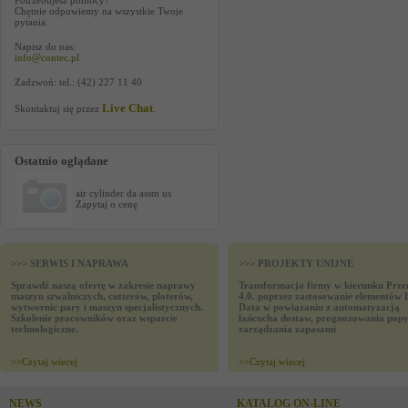
Potrzebujesz pomocy?
Chętnie odpowiemy na wszystkie Twoje
pytania.
Napisz do nas:
info@contec.pl
Zadzwoń: tel.: (42) 227 11 40
Live Chat
Skontaktuj się przez
.
Ostatnio oglądane
air cylinder da assm us
Zapytaj o cenę
>>> SERWIS I NAPRAWA
>>> PROJEKTY UNIJNE
Sprawdź naszą ofertę w zakresie naprawy
Transformacja firmy w kierunku Prze
maszyn szwalniczych, cutterów, ploterów,
4.0. poprzez zastosowanie elementów 
wytwornic pary i maszyn specjalistycznych.
Data w powiązaniu z automatyzacją
Szkolenie pracowników oraz wsparcie
łańcucha dostaw, prognozowania popy
technologiczne.
zarządzania zapasami
>>
Czytaj wiecej
>>
Czytaj wiecej
NEWS
KATALOG ON-LINE