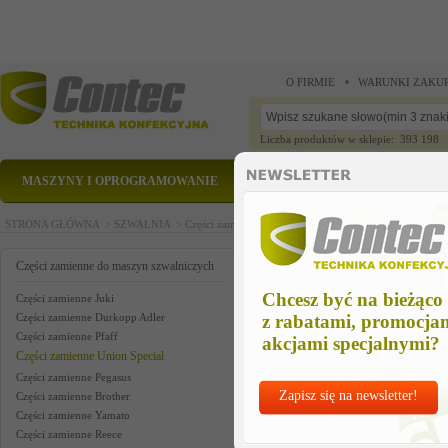
O FIRMIE
WARUNKI ZAKU
Liczba produktów w sklepie: 393 198
MASZYNY I OPROGRAMOWANIE
CZĘŚCI ZAMIENNE
STRONA GŁÓWNA >
SZWALNIA >
Części zamienne do maszyn szwalniczych >
Części zam
crank shaft assm us
Części zamienne do maszyn szwalniczych
Chcesz być na bieżąco
Części zamienne Juki
Części zamienne Durkopp Adler
z rabatami, promocja
Części zamienne Pfaff
akcjami specjalnymi?
Części zamienne Union Special
Części zamienne Pegasus
Zapisz się na newsletter!
Części zamienne Brother
Części zamienne Yamato
Części zamienne Reece