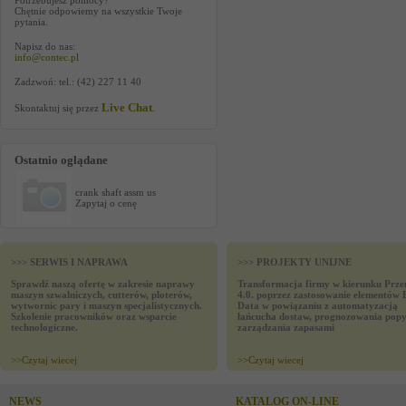
Potrzebujesz pomocy?
Chętnie odpowiemy na wszystkie Twoje
pytania.
Napisz do nas:
info@contec.pl
Zadzwoń: tel.: (42) 227 11 40
Live Chat
Skontaktuj się przez
.
Ostatnio oglądane
crank shaft assm us
Zapytaj o cenę
>>> SERWIS I NAPRAWA
>>> PROJEKTY UNIJNE
Sprawdź naszą ofertę w zakresie naprawy
Transformacja firmy w kierunku Prze
maszyn szwalniczych, cutterów, ploterów,
4.0. poprzez zastosowanie elementów 
wytwornic pary i maszyn specjalistycznych.
Data w powiązaniu z automatyzacją
Szkolenie pracowników oraz wsparcie
łańcucha dostaw, prognozowania popy
technologiczne.
zarządzania zapasami
>>
Czytaj wiecej
>>
Czytaj wiecej
NEWS
KATALOG ON-LINE