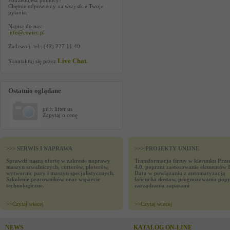
Potrzebujesz pomocy?
Chętnie odpowiemy na wszystkie Twoje
pytania.
Napisz do nas:
info@contec.pl
Zadzwoń: tel.: (42) 227 11 40
Live Chat
Skontaktuj się przez
.
Ostatnio oglądane
pr ft lifter us
Zapytaj o cenę
>>> SERWIS I NAPRAWA
>>> PROJEKTY UNIJNE
Sprawdź naszą ofertę w zakresie naprawy
Transformacja firmy w kierunku Prze
maszyn szwalniczych, cutterów, ploterów,
4.0. poprzez zastosowanie elementów 
wytwornic pary i maszyn specjalistycznych.
Data w powiązaniu z automatyzacją
Szkolenie pracowników oraz wsparcie
łańcucha dostaw, prognozowania popy
technologiczne.
zarządzania zapasami
>>
Czytaj wiecej
>>
Czytaj wiecej
NEWS
KATALOG ON-LINE