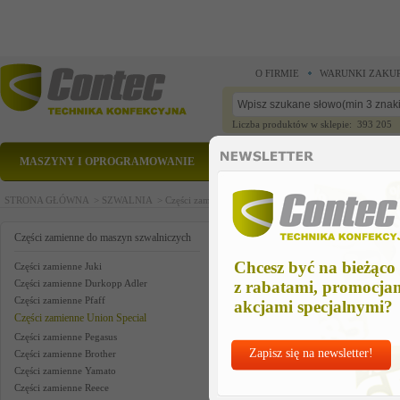
O FIRMIE
WARUNKI ZAKU
Liczba produktów w sklepie: 393 205
MASZYNY I OPROGRAMOWANIE
CZĘŚCI ZAMIENNE
STRONA GŁÓWNA >
SZWALNIA >
Części zamienne do maszyn szwalniczych >
Części zam
pr ft lifter us
Części zamienne do maszyn szwalniczych
Chcesz być na bieżąco
Części zamienne Juki
Części zamienne Durkopp Adler
z rabatami, promocja
Części zamienne Pfaff
akcjami specjalnymi?
Części zamienne Union Special
Części zamienne Pegasus
Zapisz się na newsletter!
Części zamienne Brother
Części zamienne Yamato
Części zamienne Reece