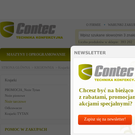
O FIRMIE
WARUNKI ZAKU
Liczba produktów w sklepie: 393 202
MASZYNY I OPROGRAMOWANIE
CZĘŚCI ZAMIENNE
STRONA GŁÓWNA >
KROJOWNIA >
Krajarki >
Noże tarczowe >
Nóż tarczowy Eastman 
Nóż tarczowy Eastman Cardina
Krajarki
Chcesz być na bieżąco
PROMOCJA_Noże Tytan
Noże pionowe
z rabatami, promocja
Noże tarczowe
akcjami specjalnymi?
Odkrawacze
Krajarki TYTAN
Zapisz się na newsletter!
POMOC W ZAKUPACH