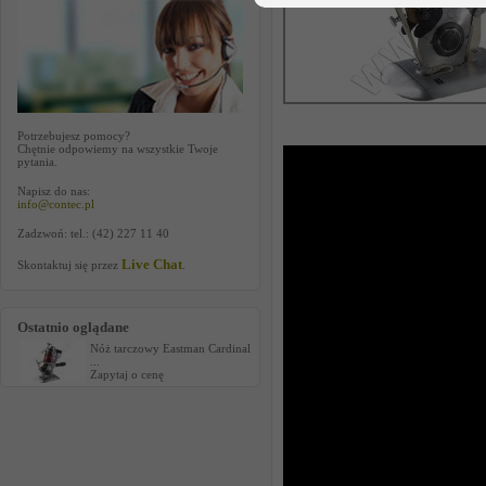
Potrzebujesz pomocy?
Chętnie odpowiemy na wszystkie Twoje
pytania.
Napisz do nas:
info@contec.pl
Zadzwoń: tel.: (42) 227 11 40
Live Chat
Skontaktuj się przez
.
Ostatnio oglądane
Nóż tarczowy Eastman Cardinal
...
Zapytaj o cenę