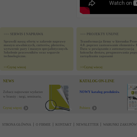
>>> SERWIS I NAPRAWA
>>> PROJEKTY UNIJNE
Sprawdź naszą ofertę w zakresie naprawy
Transformacja firmy w kierunku Prze
maszyn szwalniczych, cutterów, ploterów,
4.0. poprzez zastosowanie elementów 
wytwornic pary i maszyn specjalistycznych.
Data w powiązaniu z automatyzacją
Szkolenie pracowników oraz wsparcie
łańcucha dostaw, prognozowania popy
technologiczne.
zarządzania zapasami
>>
Czytaj wiecej
>>
Czytaj wiecej
NEWS
KATALOG ON-LINE
Zobacz najnowsze wydarzenia
NOWY katalog produktów !
w branży : targi, seminaria,
nowości
Czytaj więcej
Pobierz
STRONA GŁÓWNA
O FIRMIE
KONTAKT
NEWSLETTER
WARUNKI ZAKUPÓW