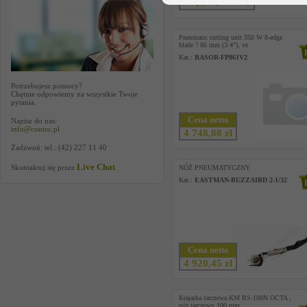
Zapytaj o cenę
Pneumatic cutting unit 350 W 8-edge
blade ? 86 mm (3.4”), ve
Kat.:
RASOR-FP861V2
Potrzebujesz pomocy?
Chętnie odpowiemy na wszystkie Twoje
pytania.
Cena netto
Napisz do nas:
info@contec.pl
4 748,88 zł
Zadzwoń: tel.: (42) 227 11 40
Live Chat
Skontaktuj się przez
.
NÓŻ PNEUMATYCZNY
Kat.:
EASTMAN-BUZZAIRD 2-1/32
Cena netto
4 920,45 zł
Krajarka tarczowa KM RS-100N OCTA ,
nóż tarczowy 100 mm