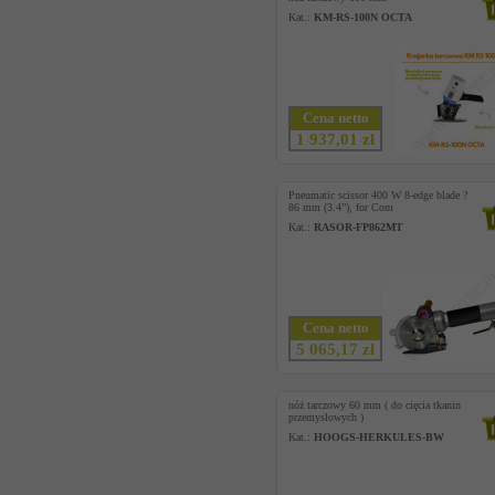
Kat.:
KM-RS-100N OCTA
Cena netto
1 937,01 zł
Pneumatic scissor 400 W 8-edge blade ?
86 mm (3.4”), for Com
Kat.:
RASOR-FP862MT
Cena netto
5 065,17 zł
nóż tarczowy 60 mm ( do cięcia tkanin
przemysłowych )
Kat.:
HOOGS-HERKULES-BW