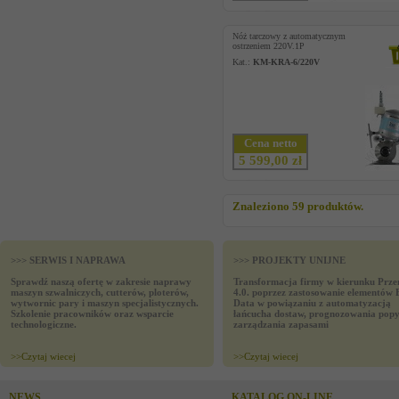
Nóż tarczowy z automatycznym
ostrzeniem 220V.1P
Kat.:
KM-KRA-6/220V
Cena netto
5 599,00 zł
Znaleziono 59 produktów.
>>> SERWIS I NAPRAWA
>>> PROJEKTY UNIJNE
Sprawdź naszą ofertę w zakresie naprawy
Transformacja firmy w kierunku Prze
maszyn szwalniczych, cutterów, ploterów,
4.0. poprzez zastosowanie elementów 
wytwornic pary i maszyn specjalistycznych.
Data w powiązaniu z automatyzacją
Szkolenie pracowników oraz wsparcie
łańcucha dostaw, prognozowania popy
technologiczne.
zarządzania zapasami
>>
Czytaj wiecej
>>
Czytaj wiecej
NEWS
KATALOG ON-LINE