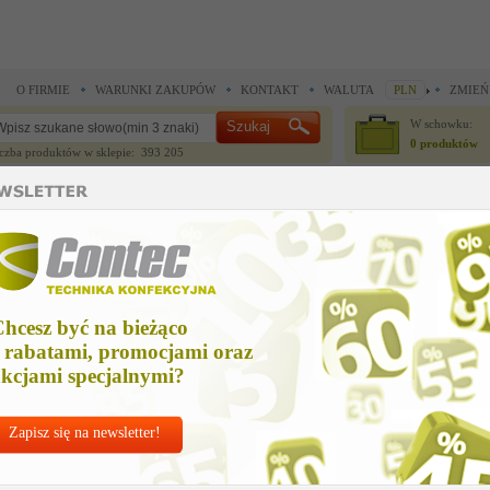
O FIRMIE
WARUNKI ZAKUPÓW
KONTAKT
WALUTA
PLN
ZMIEŃ
W schowku:
0 produktów
czba produktów w sklepie: 393 205
CZĘŚCI ZAMIENNE
IGŁY I AKCESORIA
ładziny prasowalnicze >
Sprężyna mocująca z klipsem 75 cm
prężyna mocująca z klipsem 75 cm
hcesz być na bieżąco
Cena netto
 rabatami, promocjami oraz
40,00 zł
kcjami specjalnymi?
Zapisz się na newsletter!
Chcesz korzystać z do
Najlepsze
ceny po
zal