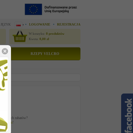
 JĘZYK
LOGOWANIE
REJESTRACJA
W koszyku:
0
produktów
Kwota:
0,00
zł
RZEPY VELCRO
datkowych rabatów?
ogowaniu
!