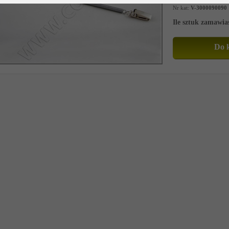
Nr kat:
V-3000090090
Ile sztuk zamawia