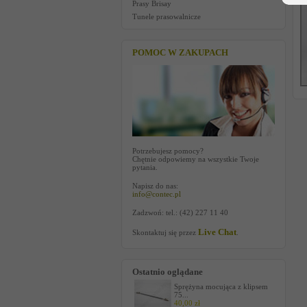
Prasy Brisay
Tunele prasowalnicze
POMOC W ZAKUPACH
Potrzebujesz pomocy?
Chętnie odpowiemy na wszystkie Twoje
pytania.
Napisz do nas:
info@contec.pl
Zadzwoń: tel.: (42) 227 11 40
Live Chat
Skontaktuj się przez
.
Ostatnio oglądane
Sprężyna mocująca z klipsem
75...
40,00 zł