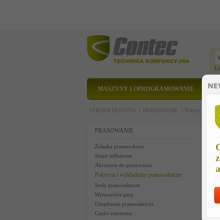
Li
MASZYNY I OPROGRAMOWANIE
STRONA GŁÓWNA >
PRASOWANIE >
Pokrycia i wyk
S
PRASOWANIE
C
Żelazka przemysłowe
Stopy teflonowe
z
Akcesoria do prasowania
a
Pokrycia i wykładziny prasowalnicze
Stoły prasowalnicze
Wytwornice pary
Urządzenia prasowalnicze
Części zamienne