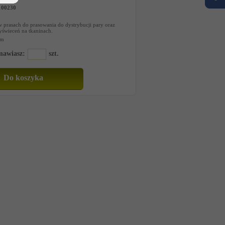
100230
 prasach do prasowania do dystrybucji pary oraz
yświeceń na tkaninach.
cm
amawiasz:
szt.