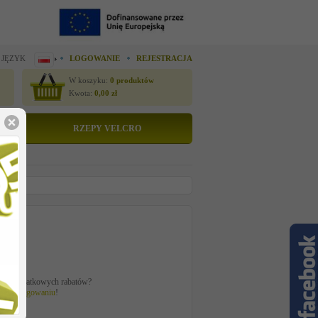
 JĘZYK
LOGOWANIE
REJESTRACJA
W koszyku:
0
produktów
Kwota:
0,00
zł
RZEPY VELCRO
tto
 zł
ać z dodatkowych rabatów?
 po
zalogowaniu
!