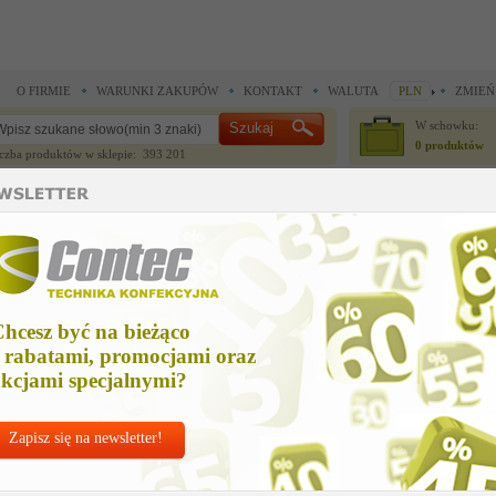
O FIRMIE
WARUNKI ZAKUPÓW
KONTAKT
WALUTA
PLN
ZMIEŃ
W schowku:
0 produktów
czba produktów w sklepie: 393 201
CZĘŚCI ZAMIENNE
IGŁY I AKCESORIA
ładziny prasowalnicze >
Copper wire fibre body V65 raw top cover
opper wire fibre body V65 raw top cover
hcesz być na bieżąco
Cena ne
 rabatami, promocjami oraz
552,16
kcjami specjalnymi?
Zapisz się na newsletter!
Chcesz korzyst
Najlepsze
ceny