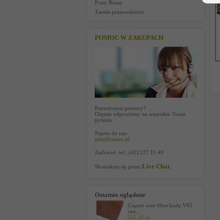
Prasy Brisay
Tunele prasowalnicze
POMOC W ZAKUPACH
Potrzebujesz pomocy?
Chętnie odpowiemy na wszystkie Twoje
pytania.
Napisz do nas:
info@contec.pl
Zadzwoń: tel.: (42) 227 11 40
Live Chat
Skontaktuj się przez
.
Ostatnio oglądane
Copper wire fibre body V65
raw...
552,16 zł