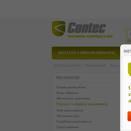
Li
MASZYNY I OPROGRAMOWANIE
STRONA GŁÓWNA >
PRASOWANIE >
Pokrycia i wyk
C
PRASOWANIE
C
Żelazka przemysłowe
Stopy teflonowe
z
Akcesoria do prasowania
a
Pokrycia i wykładziny prasowalnicze
Stoły prasowalnicze
Wytwornice pary
Urządzenia prasowalnicze
Części zamienne