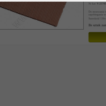
Nr kat:
V-2570
Do stosowania w
zapobiegania w
Szerokość 130
Ile sztuk z