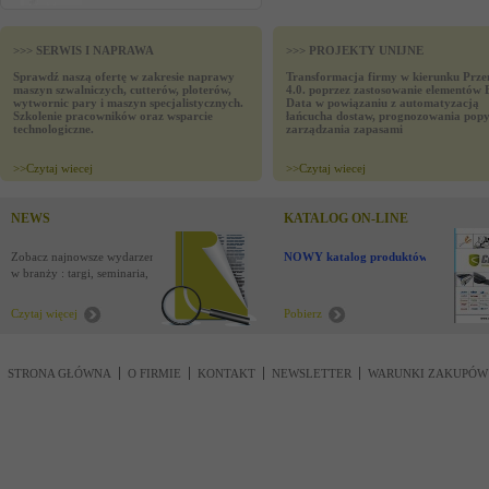
>>> SERWIS I NAPRAWA
>>> PROJEKTY UNIJNE
Sprawdź naszą ofertę w zakresie naprawy
Transformacja firmy w kierunku Prze
maszyn szwalniczych, cutterów, ploterów,
4.0. poprzez zastosowanie elementów 
wytwornic pary i maszyn specjalistycznych.
Data w powiązaniu z automatyzacją
Szkolenie pracowników oraz wsparcie
łańcucha dostaw, prognozowania popy
technologiczne.
zarządzania zapasami
>>
Czytaj wiecej
>>
Czytaj wiecej
NEWS
KATALOG ON-LINE
Zobacz najnowsze wydarzenia
NOWY katalog produktów !
w branży : targi, seminaria,
nowości
Czytaj więcej
Pobierz
STRONA GŁÓWNA
O FIRMIE
KONTAKT
NEWSLETTER
WARUNKI ZAKUPÓW