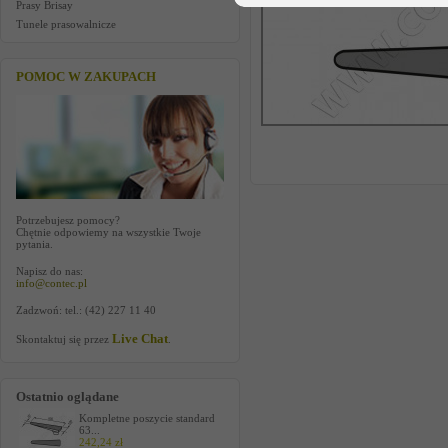
Prasy Brisay
Tunele prasowalnicze
POMOC W ZAKUPACH
Potrzebujesz pomocy?
Chętnie odpowiemy na wszystkie Twoje
pytania.
Napisz do nas:
info@contec.pl
Zadzwoń: tel.: (42) 227 11 40
Live Chat
Skontaktuj się przez
.
Ostatnio oglądane
Kompletne poszycie standard
63...
242,24 zł