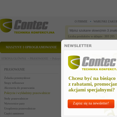
O FIRMIE
WARUNKI ZAKU
Liczba produktów w sklepie: 393 205
MASZYNY I OPROGRAMOWANIE
CZĘŚCI ZAMIENNE
STRONA GŁÓWNA >
PRASOWANIE >
Pokrycia i wykładziny prasowalnicze >
Kompletne 
Kompletne poszycie standard 6
PRASOWANIE
Chcesz być na bieżąco
Żelazka przemysłowe
Stopy teflonowe
z rabatami, promocja
Akcesoria do prasowania
akcjami specjalnymi?
Pokrycia i wykładziny prasowalnicze
Stoły prasowalnicze
Zapisz się na newsletter!
Wytwornice pary
Urządzenia prasowalnicze
Części zamienne