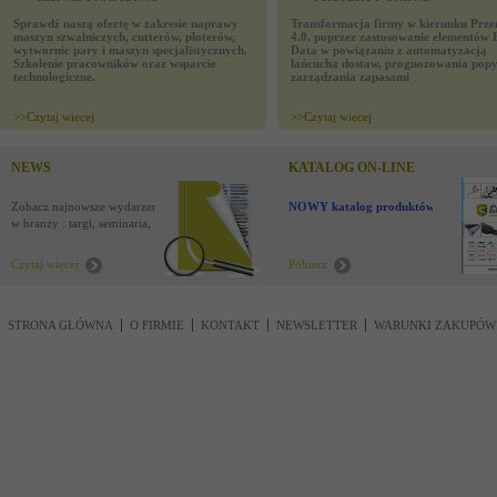
Sprawdź naszą ofertę w zakresie naprawy
Transformacja firmy w kierunku Prze
maszyn szwalniczych, cutterów, ploterów,
4.0. poprzez zastosowanie elementów 
wytwornic pary i maszyn specjalistycznych.
Data w powiązaniu z automatyzacją
Szkolenie pracowników oraz wsparcie
łańcucha dostaw, prognozowania popy
technologiczne.
zarządzania zapasami
>>
Czytaj wiecej
>>
Czytaj wiecej
NEWS
KATALOG ON-LINE
Zobacz najnowsze wydarzenia
NOWY katalog produktów !
w branży : targi, seminaria,
nowości
Czytaj więcej
Pobierz
STRONA GŁÓWNA
O FIRMIE
KONTAKT
NEWSLETTER
WARUNKI ZAKUPÓW