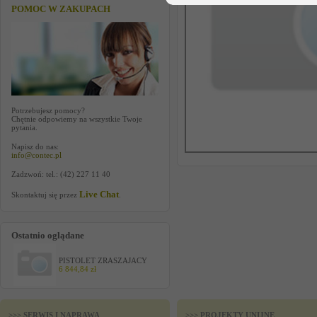
POMOC W ZAKUPACH
Potrzebujesz pomocy?
Chętnie odpowiemy na wszystkie Twoje
pytania.
Napisz do nas:
info@contec.pl
Zadzwoń: tel.: (42) 227 11 40
Live Chat
Skontaktuj się przez
.
Ostatnio oglądane
PISTOLET ZRASZAJACY
6 844,84 zł
>>> SERWIS I NAPRAWA
>>> PROJEKTY UNIJNE