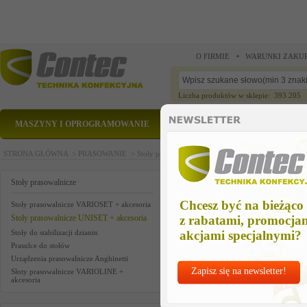
O FIRMIE
WARUNKI ZAKU
Liczba produktów w sklepie: 393 205
MASZYNY I OPROGRAMOWANIE
CZĘŚCI ZAMIENNE
STRONA GŁÓWNA >
PRASOWANIE >
Stoły prasowalnicze >
Stoły prasowalnicze UNISET 
PISTOLET ZRASZAJACY
Stoły prasowalnicze
Chcesz być na bieżąco
Stoły prasowalnicze VARIOSET + akcesoria
Stoły prasowalnicze UNISET + akcesoria
z rabatami, promocja
Stoły do stabilizacji dzianin
akcjami specjalnymi?
Prasulce do stołów
Urządzenia prasowalnicze Anghinetti
Zapisz się na newsletter!
Słoty prasowalnicze VARIOLINE +
akcesoria