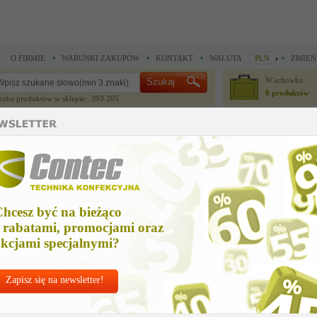
O FIRMIE
WARUNKI ZAKUPÓW
KONTAKT
WALUTA
PLN
ZMIEŃ
W schowku:
0 produktów
czba produktów w sklepie: 393 205
CZĘŚCI ZAMIENNE
IGŁY I AKCESORIA
ne >
Części zamienne >
odblyszczacz - 100 ml
dblyszczacz - 100 ml
hcesz być na bieżąco
Cena net
 rabatami, promocjami oraz
84,45 
kcjami specjalnymi?
Zapisz się na newsletter!
Chcesz korzyst
Najlepsze
ceny