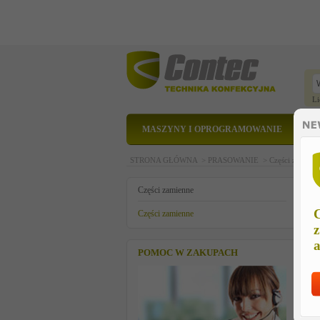
Li
MASZYNY I OPROGRAMOWANIE
STRONA GŁÓWNA >
PRASOWANIE >
Części zamien
o
Części zamienne
C
Części zamienne
z
a
POMOC W ZAKUPACH