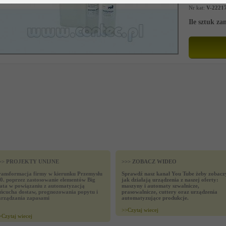
Nr kat:
V-2221
Ile sztuk z
>> PROJEKTY UNIJNE
>>> ZOBACZ WIDEO
ransformacja firmy w kierunku Przemysłu
Sprawdź nasz kanał You Tube żeby zobacz
.0. poprzez zastosowanie elementów Big
jak działają urządzenia z naszej oferty:
ata w powiązaniu z automatyzacją
maszyny i automaty szwalnicze,
ańcucha dostaw, prognozowania popytu i
prasowalnicze, cuttery oraz urządzenia
arządzania zapasami
automatyzujące produkcje.
>>
Czytaj wiecej
>
Czytaj wiecej