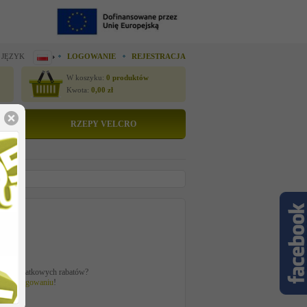
 JĘZYK
LOGOWANIE
REJESTRACJA
W koszyku:
0
produktów
Kwota:
0,00
zł
RZEPY VELCRO
to
zł
ać z dodatkowych rabatów?
 po
zalogowaniu
!