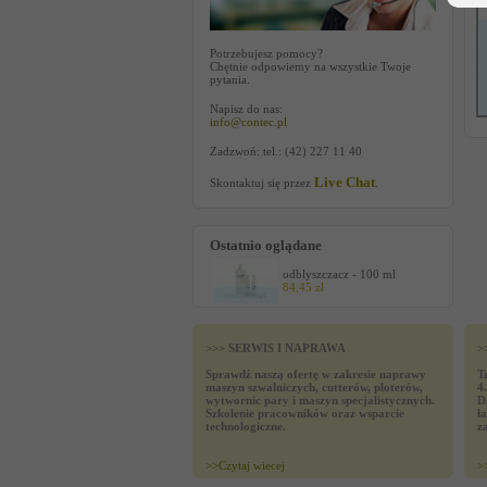
Potrzebujesz pomocy?
Chętnie odpowiemy na wszystkie Twoje
pytania.
Napisz do nas:
info@contec.pl
Zadzwoń: tel.: (42) 227 11 40
Live Chat
Skontaktuj się przez
.
Ostatnio oglądane
odblyszczacz - 100 ml
84,45 zł
>>> SERWIS I NAPRAWA
>
Sprawdź naszą ofertę w zakresie naprawy
T
maszyn szwalniczych, cutterów, ploterów,
4
wytwornic pary i maszyn specjalistycznych.
D
Szkolenie pracowników oraz wsparcie
ł
technologiczne.
z
>>
Czytaj wiecej
>