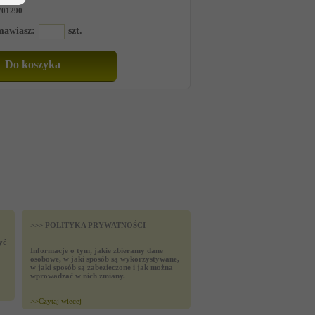
701290
amawiasz:
szt.
>>> POLITYKA PRYWATNOŚCI
yć
Informacje o tym, jakie zbieramy dane
osobowe, w jaki sposób są wykorzystywane,
w jaki sposób są zabezieczone i jak można
wprowadzać w nich zmiany.
>>
Czytaj wiecej