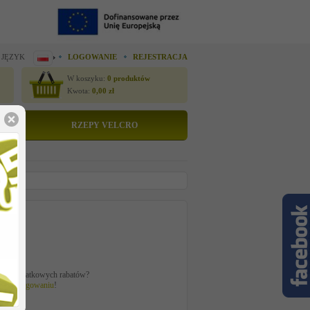
 JĘZYK
LOGOWANIE
REJESTRACJA
W koszyku:
0
produktów
Kwota:
0,00
zł
RZEPY VELCRO
to
zł
ać z dodatkowych rabatów?
 po
zalogowaniu
!