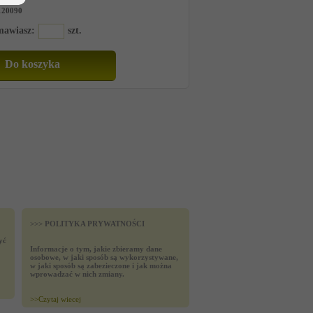
120090
amawiasz:
szt.
>>> POLITYKA PRYWATNOŚCI
yć
Informacje o tym, jakie zbieramy dane
osobowe, w jaki sposób są wykorzystywane,
w jaki sposób są zabezieczone i jak można
wprowadzać w nich zmiany.
>>
Czytaj wiecej