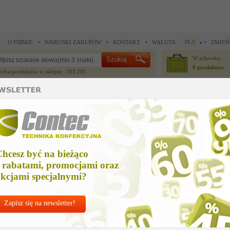
O FIRMIE
WARUNKI ZAKUPÓW
KONTAKT
WALUTA
PLN
ZMIEŃ
W schowku:
0 produktów
czba produktów w sklepie: 393 201
CZĘŚCI ZAMIENNE
IGŁY I AKCESORIA
ne >
Części zamienne >
uchwyt
chwyt
hcesz być na bieżąco
Cena net
 rabatami, promocjami oraz
75,70 
kcjami specjalnymi?
Zapisz się na newsletter!
Chcesz korzyst
Najlepsze
ceny