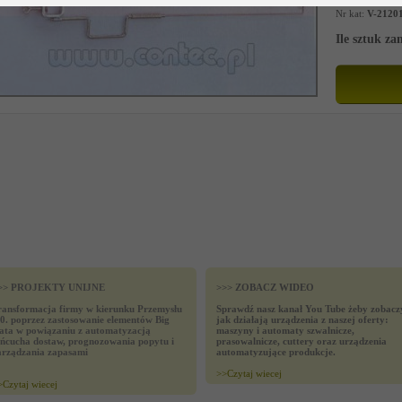
Nr kat:
V-2120
Ile sztuk z
>> PROJEKTY UNIJNE
>>> ZOBACZ WIDEO
ransformacja firmy w kierunku Przemysłu
Sprawdź nasz kanał You Tube żeby zobacz
.0. poprzez zastosowanie elementów Big
jak działają urządzenia z naszej oferty:
ata w powiązaniu z automatyzacją
maszyny i automaty szwalnicze,
ańcucha dostaw, prognozowania popytu i
prasowalnicze, cuttery oraz urządzenia
arządzania zapasami
automatyzujące produkcje.
>>
Czytaj wiecej
>
Czytaj wiecej