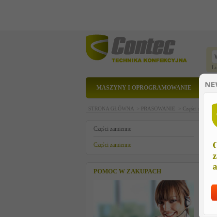
Li
MASZYNY I OPROGRAMOWANIE
STRONA GŁÓWNA >
PRASOWANIE >
Części zamien
u
Części zamienne
C
Części zamienne
z
a
POMOC W ZAKUPACH