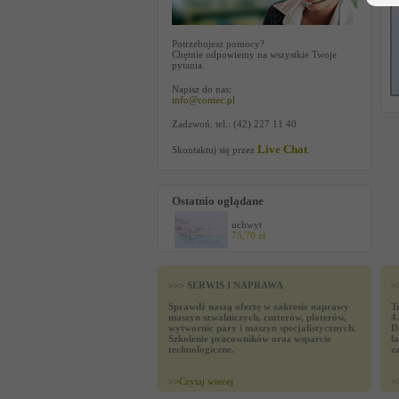
Potrzebujesz pomocy?
Chętnie odpowiemy na wszystkie Twoje
pytania.
Napisz do nas:
info@contec.pl
Zadzwoń: tel.: (42) 227 11 40
Live Chat
Skontaktuj się przez
.
Ostatnio oglądane
uchwyt
75,70 zł
>>> SERWIS I NAPRAWA
>
Sprawdź naszą ofertę w zakresie naprawy
T
maszyn szwalniczych, cutterów, ploterów,
4
wytwornic pary i maszyn specjalistycznych.
D
Szkolenie pracowników oraz wsparcie
ł
technologiczne.
z
>>
Czytaj wiecej
>